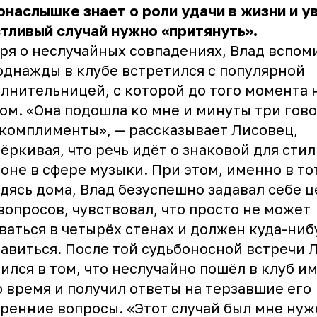
онаслышке знает о роли удачи в жизни и у
тливый случай нужно «притянуть».
ря о неслучайных совпадениях, Влад вспом
однажды в клубе встретился с популярной
лнительницей, с которой до того момента 
ом. «Она подошла ко мне и минуты три гов
комплименты», — рассказывает Лисовец,
ёркивая, что речь идёт о знаковой для сти
оне в сфере музыки. При этом, именно в то
дясь дома, Влад безуспешно задавал себе 
вопросов, чувствовал, что просто не может
ваться в четырёх стенах и должен куда-ниб
авиться. После той судьбоносной встречи 
ился в том, что неслучайно пошёл в клуб и
о время и получил ответы на терзавшие его
ренние вопросы. «Этот случай был мне нуж