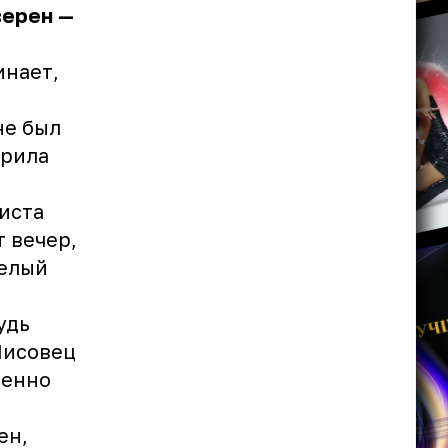
верен —
инает,
не был
орила
листа
т вечер,
целый
удь
Лисовец
менно
ен,