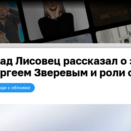
ад Лисовец рассказал о 
ргеем Зверевым и роли 
юди с обложки