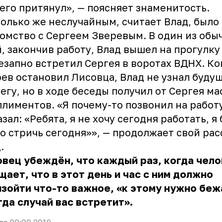
 его притянул», — поясняет знаменитость.
олько же неслучайным, считает Влад, было 
омство с Сергеем Зверевым. В один из обы
, закончив работу, Влад вышел на прогулку
езапно встретил Сергея в воротах ВДНХ. Ко
ев остановил Лисовца, Влад не узнал буду
егу, но в ходе беседы получил от Сергея ма
лиментов. «Я почему-то позвонил на работ
азал: «Ребята, я не хочу сегодня работать, я
о стричь сегодня»», — продолжает свой рас
д.
вец убеждён, что каждый раз, когда чел
ает, что в этот день и час с ним должно
зойти что-то важное, «к этому нужно беж
гда случай вас встретит».