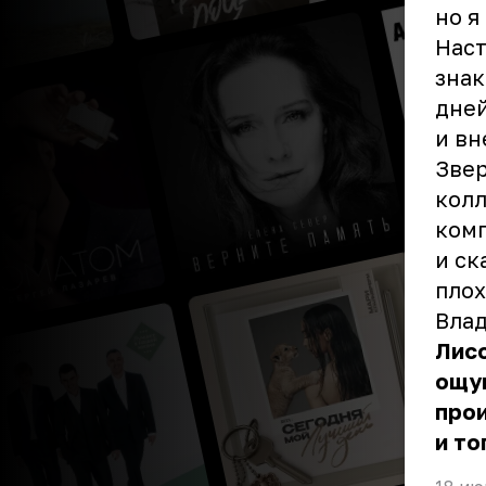
но я
Наст
знак
дней
и вн
Звер
колл
комп
и ск
плох
Вла
Лисо
ощущ
прои
и то