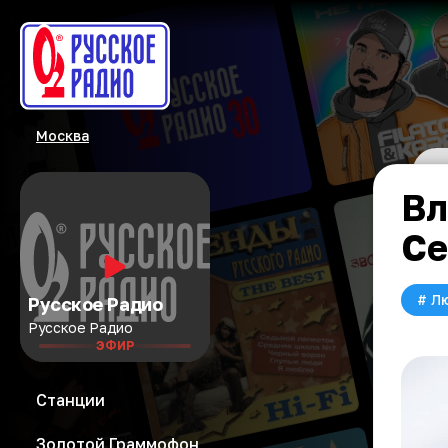
Москва
Вл
Се
#
Л
Русское Радио
Русское Радио
ЭФИР
Станции
Золотой Граммофон