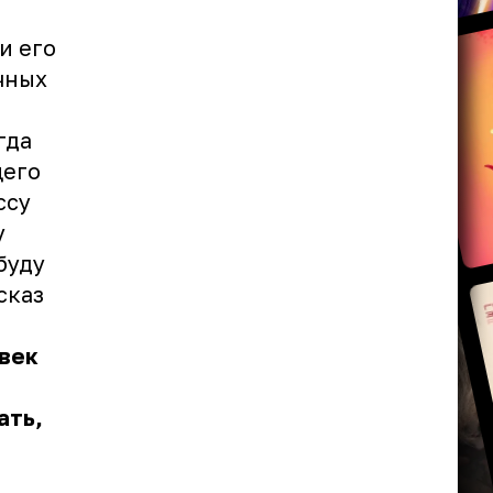
и его
чных
гда
щего
ссу
у
 буду
сказ
овек
ать,