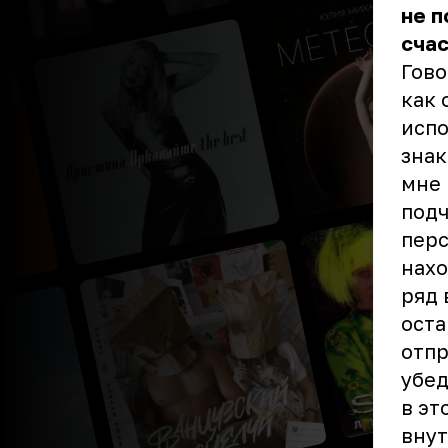
не п
счас
Гово
как 
испо
знак
мне 
подч
перс
нахо
ряд 
оста
отпр
убед
в эт
внут