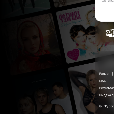
18 ию
Радио
MAX
Результа
Выдача п
©
"
Русск