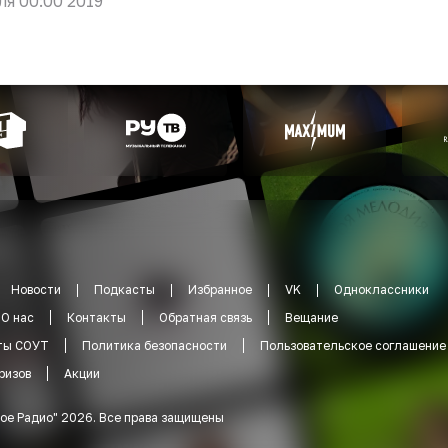
ля 00:00 2019
Новости
Подкасты
Избранное
VK
Одноклассники
О нас
Контакты
Обратная связь
Вещание
ты СОУТ
Политика безопасности
Пользовательское соглашение
ризов
Акции
ое Радио
"
2026
.
Все права защищены