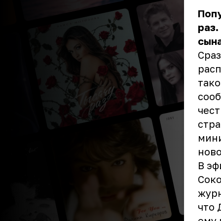
Попу
раз.
сына
Сраз
расп
тако
сооб
чест
стра
мини
ново
В эф
Соко
журн
что 
ему 