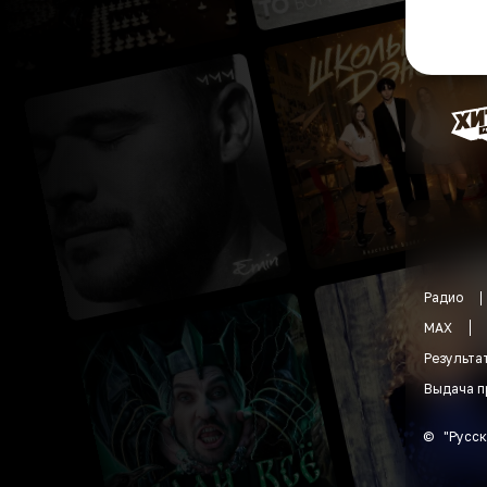
Радио
MAX
Результа
Выдача п
©
"
Русск