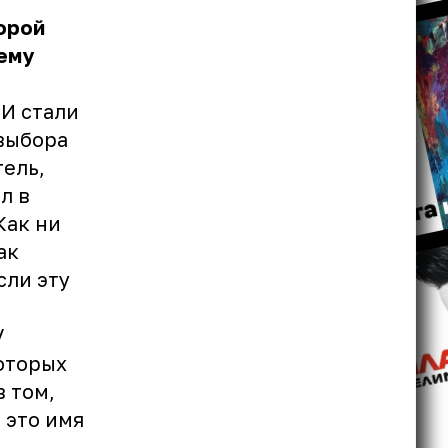
орой
 ему
МИ стали
 выбора
тель,
л в
Как ни
ак
сли эту
V
оторых
 том,
 это имя