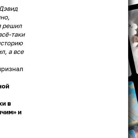
 Дэвид
но,
я решил
всё-таки
историю
л, а все
признал
ной
хи в
ячим» и