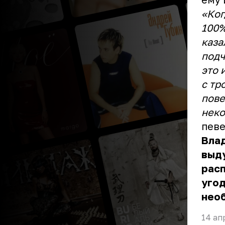
«Ког
100%
каза
подч
это 
с тр
пове
неко
пев
Влад
выду
рас
угод
нео
14 ап