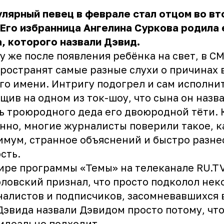
лярный певец в феврале стал отцом во вт
 Его избранница Ангелина Суркова родила
, которого назвали Дэвид.
у же после появления ребёнка на свет, в С
ространят самые разные слухи о причинах
го имени. Интригу подогрел и сам исполни
щив на одном из ток-шоу, что сына он назва
ь троюродного деда его двоюродной тёти. 
нно, многие журналисты поверили такое, к
мум, странное объяснений и быстро разне
сть.
ире программы «Темы» на телеканале
RU.T
ловский признал, что просто подколол нек
алистов и подписчиков, засомневавшихся в
Дэвида назвали Дэвидом просто потому, что
идеально подходит.