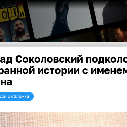
ад Соколовский подколо
ранной истории с имене
на
юди с обложки