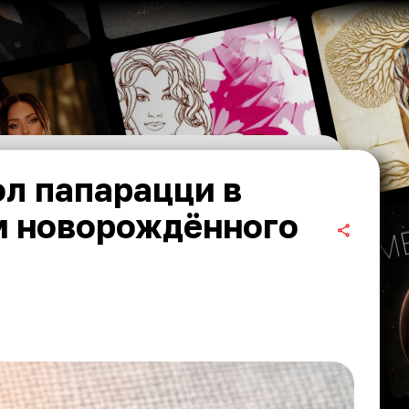
л папарацци в
м новорождённого