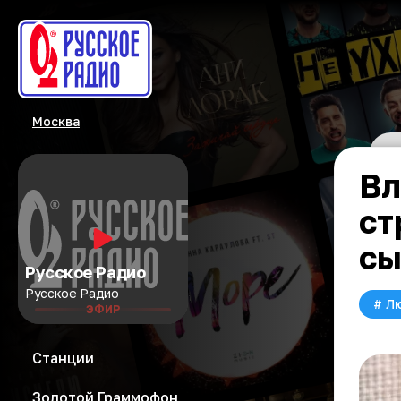
Москва
Вл
ст
сы
Русское Радио
Русское Радио
#
Л
ЭФИР
Станции
Золотой Граммофон