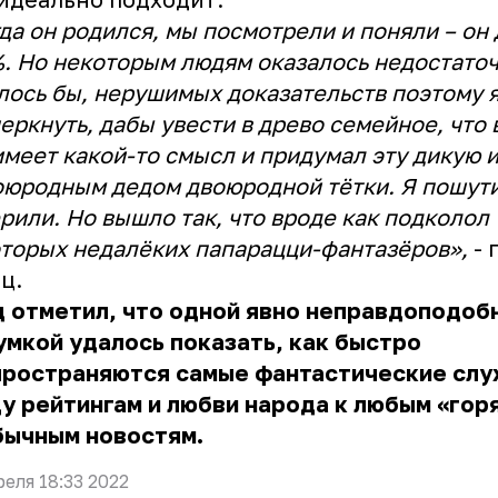
да он родился, мы посмотрели и поняли – он
. Но некоторым людям оказалось недостаточ
лось бы, нерушимых доказательств поэтому 
еркнуть, дабы увести в древо семейное, что 
имеет какой-то смысл и придумал эту дикую 
оюродным дедом двоюродной тётки. Я пошути
рили. Но вышло так, что вроде как подколол
торых недалёких папарацци-фантазёров»,
- 
ец.
 отметил, что одной явно неправдоподоб
мкой удалось показать, как быстро
пространяются самые фантастические слу
у рейтингам и любви народа к любым «гор
бычным новостям.
реля 18:33 2022