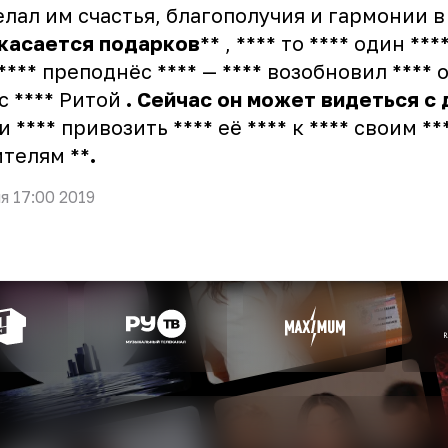
лал им счастья, благополучия и гармонии в
касается
подарков
** , **** то **** один ***
**** преподнёс **** — **** возобновил ****
 с **** Ритой
.
Сейчас
он
может
видеться
с
 и **** привозить **** её **** к **** своим **
телям **
.
я 17:00 2019