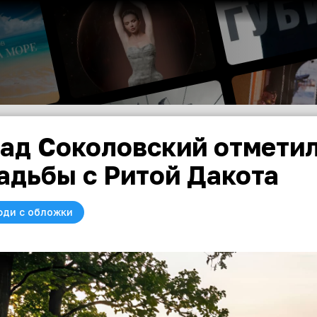
ад Соколовский отмети
адьбы с Ритой Дакота
юди с обложки