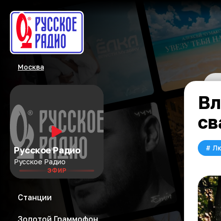
Москва
Вл
св
#
Л
Русское Радио
Русское Радио
ЭФИР
Станции
Золотой Граммофон