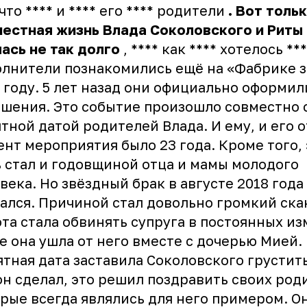
 что **** и **** его **** родители
.
Вот
толь
местная
жизнь
Влада
Соколовского
и
Риты
лась
не
так
долго
, **** как **** хотелось ***
лнители познакомились ещё на «Фабрике з
 году. 5 лет назад они официально оформил
шения. Это событие произошло совместно 
тной датой родителей Влада. И ему, и его о
нт мероприятия было 23 года. Кроме того, 
 стал и годовщиной отца и мамы молодого
века. Но звёздный брак в августе 2018 года
ался. Причиной стал довольно громкий ска
та стала обвинять супруга в постоянных из
е она ушла от него вместе с дочерью Мией.
тная дата заставила Соколовского грустить
он сделал, это решил поздравить своих род
рые всегда являлись для него примером. О