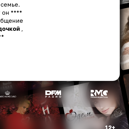
 семье.
* он ****
 общение
дочкой
,
**
12+