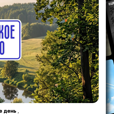
е
день
,