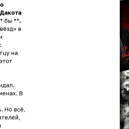
ко
Дакота
* бы **
.
вёзд» в
и
с
тцу на
этот
ндал.
менах. В
. Но всё,
ителей,
н