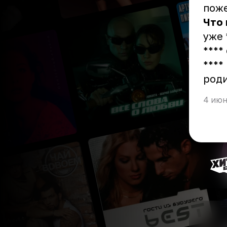
поже
Что
уже 
****
****
роди
4 июн