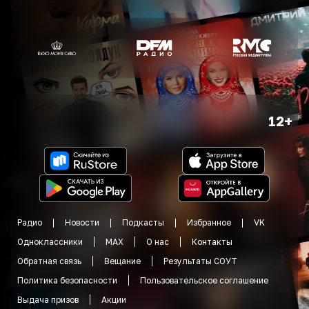
12+
Радио
Новости
Подкасты
Избранное
VK
Одноклассники
MAX
О нас
Контакты
Обратная связь
Вещание
Результаты СОУТ
Политика безопасности
Пользовательское соглашение
Выдача призов
Акции