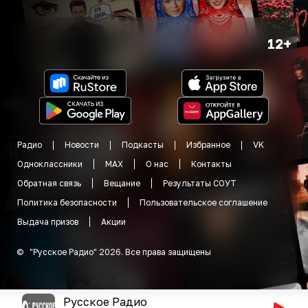
12+
Радио
Новости
Подкасты
Избранное
VK
Одноклассники
MAX
О нас
Контакты
Обратная связь
Вещание
Результаты СОУТ
Политика безопасности
Пользовательское соглашение
Выдача призов
Акции
©
"
Русское Радио
"
2026
.
Все права защищены
Русское Радио