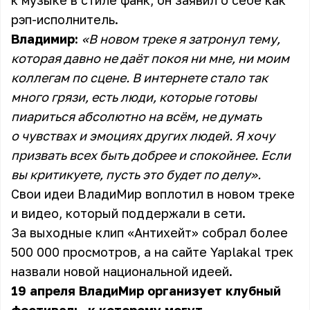
к музыке в стиле фанк, он заявил о себе как
рэп-исполнитель.
Владимир:
«В новом треке я затронул тему,
которая давно не даёт покоя ни мне, ни моим
коллегам по сцене. В интернете стало так
много грязи, есть люди, которые готовы
пиариться абсолютно на всём, не думать
о чувствах и эмоциях других людей. Я хочу
призвать всех быть добрее и спокойнее. Если
вы критикуете, пусть это будет по делу».
Свои идеи ВладиМир воплотил в новом треке
и видео, который поддержали в сети.
За выходные клип «Антихейт» собрал более
500 000 просмотров, а на сайте
Yaplakal
трек
назвали новой национальной идеей.
19 апреля ВладиМир организует клубный