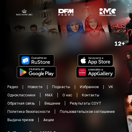
12+
Радио
Новости
Подкасты
Избранное
VK
Одноклассники
MAX
О нас
Контакты
Обратная связь
Вещание
Результаты СОУТ
Политика безопасности
Пользовательское соглашение
Выдача призов
Акции