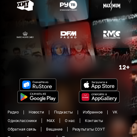
12+
Радио
Новости
Подкасты
Избранное
VK
Одноклассники
MAX
О нас
Контакты
Обратная связь
Вещание
Результаты СОУТ