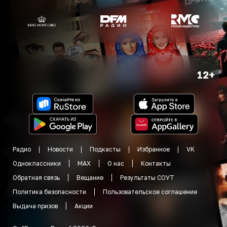
12+
Радио
Новости
Подкасты
Избранное
VK
Одноклассники
MAX
О нас
Контакты
Обратная связь
Вещание
Результаты СОУТ
Политика безопасности
Пользовательское соглашение
Выдача призов
Акции