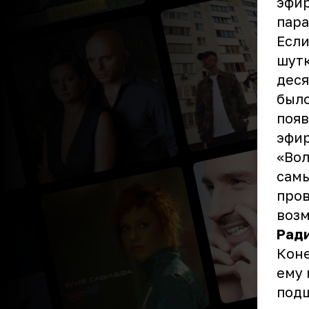
эфир
пара
Если
шутк
деся
было
появ
эфир
«Вол
самы
пров
возм
Рад
Коне
ему 
подш