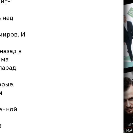
хит-
ь над
миров. И
 назад в
мма
парад
орые,
м
венной
9