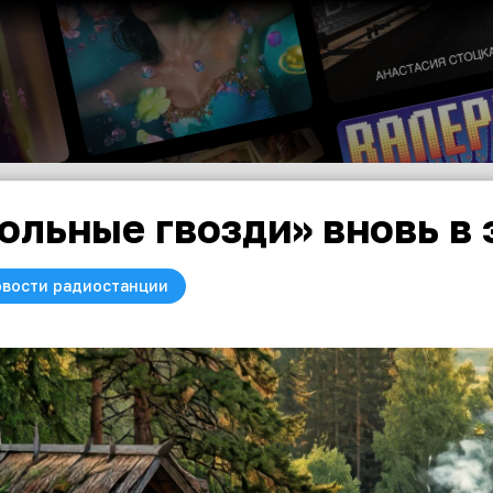
ольные гвозди» вновь в
вости радиостанции