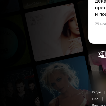
дека
пред
и по
29 но
Радио
MAX
Результа