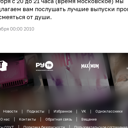
бря с 20 до 21 часа (время московское) мы
лагаем вам послушать лучшие выпуски пр
смеяться от души.
ября 00:00 2010
Новости
Подкасты
Избранное
VK
Одноклассники
О нас
Контакты
Обратная связь
Вещание
ты СОУТ
Политика безопасности
Пользовательское соглашение