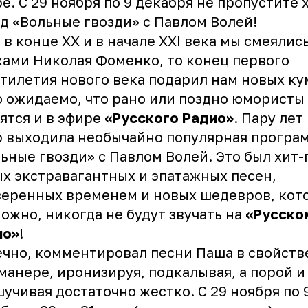
е. С 29 ноября по 9 декабря не пропустите 
д «Вольные гвозди» с Павлом Волей!
 в конце XX и в начале XXI века мы смеялис
ами Николая Фоменко, то конец первого
тилетия нового века подарил нам новых ку
 ожидаемо, что рано или поздно юмористы
ятся и в эфире
«Русского Радио»
. Пару лет
 выходила необычайно популярная програ
ьные гвозди» с Павлом Волей. Это был хит-
х экстравагантных и эпатажных песен,
еренных временем и новых шедевров, кот
ожно, никогда не будут звучать на
«Русско
ио»
!
чно, комментировал песни Паша в свойст
манере, иронизируя, подкалывая, а порой и
учивая достаточно жестко. С 29 ноября по 