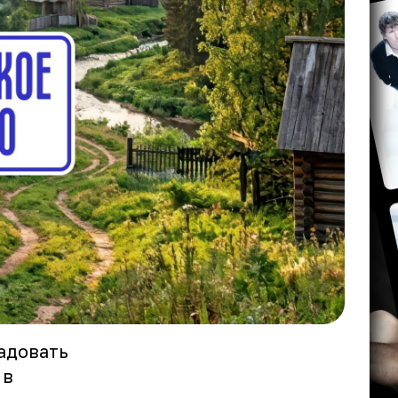
адовать
 в