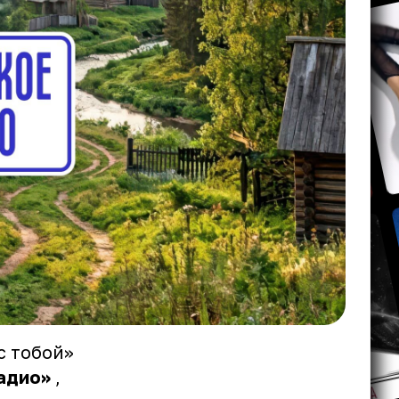
с тобой»
адио»
,