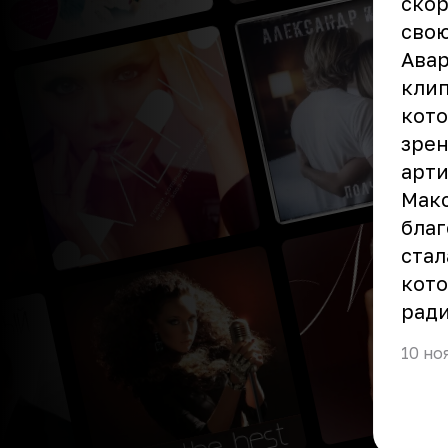
скор
свою
Авар
кли
кото
зрен
арти
Макс
благ
стал
кото
рад
10 но