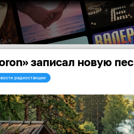
oron» записал новую пе
вости радиостанции