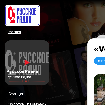
Москва
«V
#
Но
Русское Радио
Русское Радио
ЭФИР
Станции
Золотой Граммофон