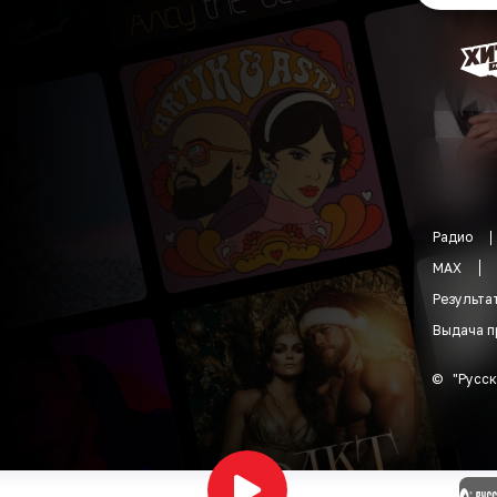
Радио
MAX
Результа
Выдача п
©
"
Русск