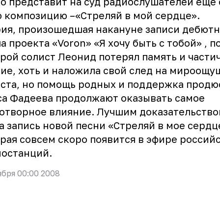
о представит на суд радиослушателей еще
 композицию –«Стреляй в мой сердце».
ия, произошедшая накануне записи дебютн
па проекта
«Voron»
«Я хочу быть с тобой»
, п
рой солист Леонид потерял память и части
ие, хоть и наложила свой след на мироощ
ста, но помощь родных и поддержка продю
а Фадеева продолжают оказывать самое
отворное влияние. Лучшим доказательство
а запись новой песни «Стреляй в мое сердц
рая совсем скоро появится в эфире россий
иостанций.
ября 00:00 2008