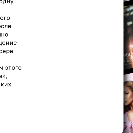
 одну
ого
осле
чно
ущение
сера
м этого
е»,
ских