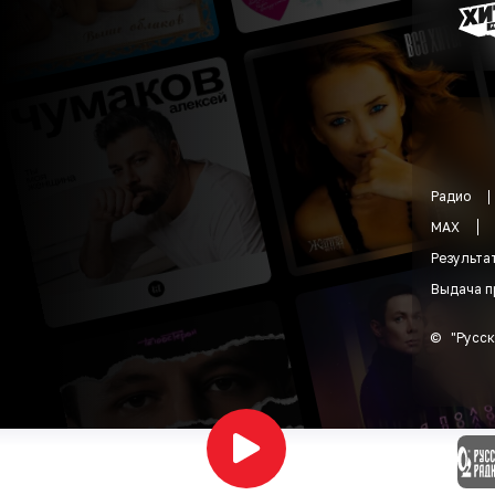
Радио
MAX
Результа
Выдача п
©
"
Русск