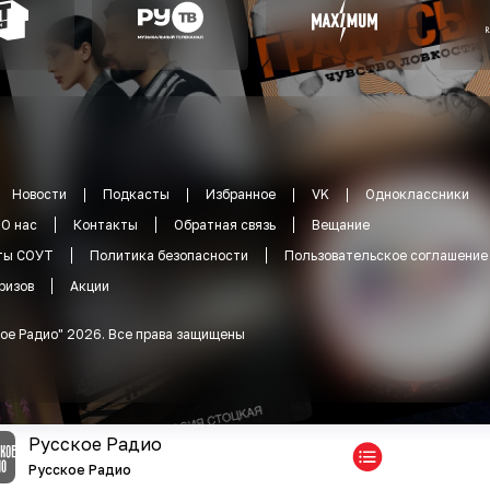
Новости
Подкасты
Избранное
VK
Одноклассники
О нас
Контакты
Обратная связь
Вещание
ты СОУТ
Политика безопасности
Пользовательское соглашение
ризов
Акции
ое Радио
"
2026
.
Все права защищены
Русское Радио
Русское Радио