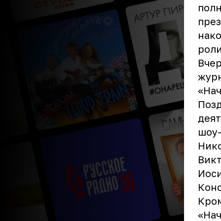
полн
през
нако
роли
Вчер
журн
«Нач
Позд
деят
шоу-
Нико
Викт
Иоси
Конс
Кро
«Нач