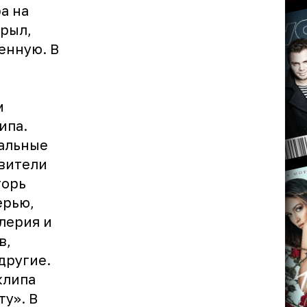
а на
рыл,
енную. В
м
ипа.
кальные
авители
горь
ерью,
лерия и
в,
другие.
клипа
у». В