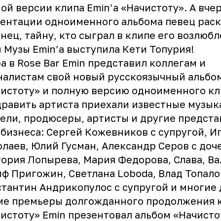
ой версии клипа Emin’а «Начистоту». А вчер
ентации одноименного альбома певец раск
нец, тайну, кто сыграл в клипе его возлюбл
 Музы Emin’а выступила Кети Топурия!
а в Rose Bar Emin представил коллегам и
алистам свой новый русскоязычный альбо
истоту» и полную версию одноименного кл
равить артиста приехали известные музы
ели, продюсеры, артисты и другие предст
бизнеса: Сергей Кожевников с супругой, И
лаев, Юлий Гусман, Александр Серов с доч
ория Лопырева, Мария Федорова, Слава, Ва
ф Пригожин, Светлана Loboda, Влад Топало
тантин Андрикопулос с супругой и многие 
ме премьеры долгожданного продолжения 
истоту» Emin презентовал альбом «Начистот