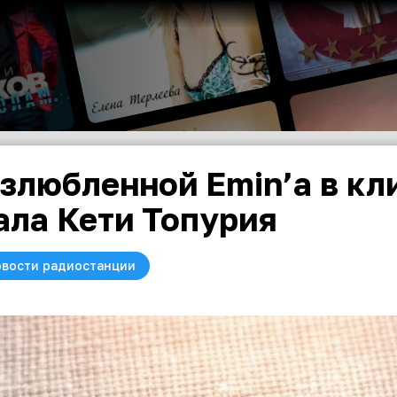
злюбленной Emin’a в кл
ала Кети Топурия
вости радиостанции