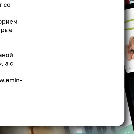
т со
горием
орые
аной
 а с
w.emin-