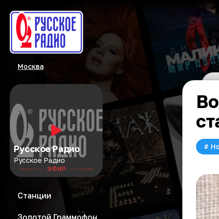
Москва
Во
ст
#
Но
Русское Радио
Русское Радио
ЭФИР
Станции
Золотой Граммофон