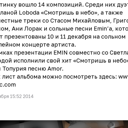
тинку вошло 14 композиций. Среди них дуэ
ланой Loboda «Смотришь в небо», а также
естные треки со Стасом Михайловым, Гри
ом, Ани Лорак и сольные песни Emin’а, кот
т презентованы 10 и 11 декабря на сольном
ейном концерте артиста.
мках презентации EMIN совместно со Светл
дой исполнили свой хит «Смотришь в небо»,
 Топурия песню Amor.
 лист альбома можно посмотреть здесь:
ww
c.com
ября 15:52 2014