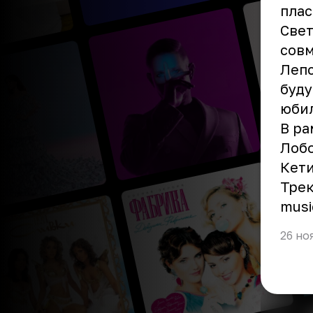
плас
Свет
совм
Лепс
буду
юбил
В ра
Лобо
Кети
Трек
musi
26 но