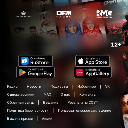
12+
Радио
Новости
Подкасты
Избранное
VK
Одноклассники
MAX
О нас
Контакты
Обратная связь
Вещание
Результаты СОУТ
Политика безопасности
Пользовательское соглашение
Выдача призов
Акции