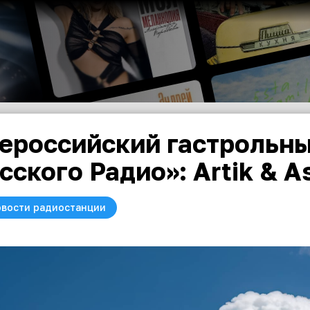
ероссийский гастрольны
сского Радио»: Artik & A
вости радиостанции