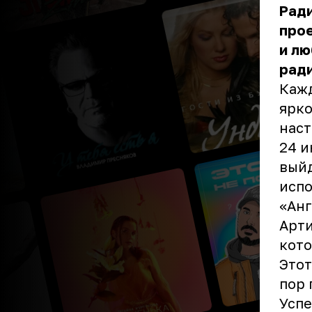
Рад
прое
и лю
ради
Кажд
ярко
наст
24 и
выйд
испо
«Анг
Арти
кото
Этот
пор 
Успе