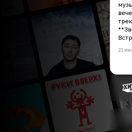
музы
вече
трек
**Зв
Встр
21 ию