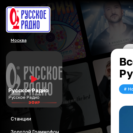
Москва
Вс
Ру
#
Но
Русское Радио
Русское Радио
ЭФИР
Станции
Золотой Граммофон