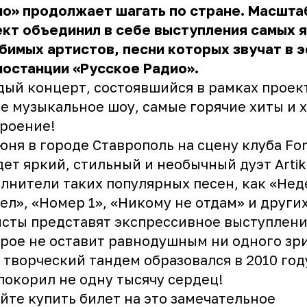
ио» продолжает шагать по стране. Масшта
кт объединил в себе выступления самых 
бимых артистов, песни которых звучат в 
останции «Русское Радио».
ый концерт, состоявшийся в рамках проект
е музыкальное шоу, самые горячие хиты и 
роение!
юня в городе Ставрополь на сцену клуба Fo
ет яркий, стильный и необычный дуэт Artik 
лнители таких популярных песен, как «Не
ел», «Номер 1», «Никому не отдам» и других
сты представят экспрессивное выступлени
рое не оставит равнодушным ни одного зри
 творческий тандем образовался в 2010 году
покорил не одну тысячу сердец!
йте купить билет на это замечательное