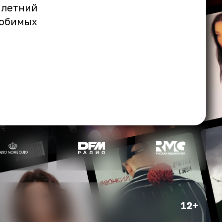
 летний
любимых
12+