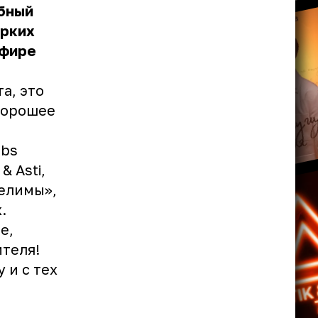
бный
ярких
эфире
а, это
хорошее
rbs
& Asti,
делимы»,
.
е,
теля!
 и с тех