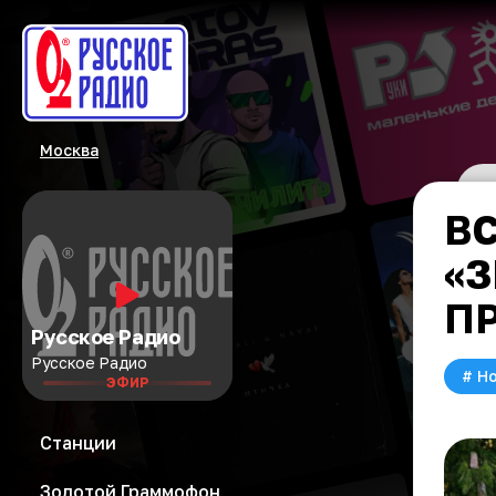
Москва
В
«
П
Русское Радио
Русское Радио
#
Но
ЭФИР
Станции
Золотой Граммофон