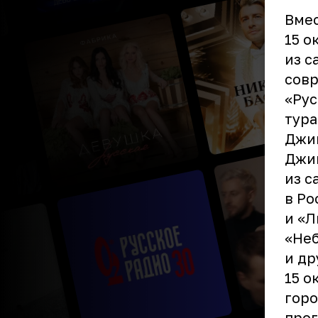
Вмес
15 о
из с
сов
«Рус
тура
Джи
Джиг
из с
в Ро
и «Л
«Неб
и др
15 о
горо
прог