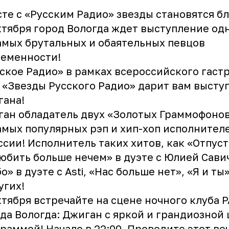
те с «Русским Радио» звезды становятся б
ктября город Вологда ждет выступление од
амых брутальных и обаятельных певцов
ременности!
ское Радио» в рамках всероссийского гаст
 «Звезды Русского Радио» дарит вам высту
гана!
ан обладатель двух «Золотых Граммофонов
амых популярных рэп и хип-хоп исполнителе
ссии! Исполнитель таких хитов, как «Отпус
юбить больше нечем» в дуэте с Юлией Сави
о» в дуэте с Asti, «Нас больше нет», «Я и ты
угих!
ктября встречайте на сцене ночного клуба 
да Вологда: Джиган с яркой и грандиозной 
раммой! Начало в 22:00. Проведите этот ве