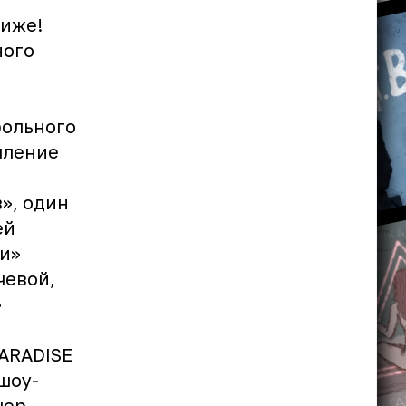
лиже!
ного
рольного
пление
», один
й
ти»
чевой,
»
PARADISE
шоу-
чер