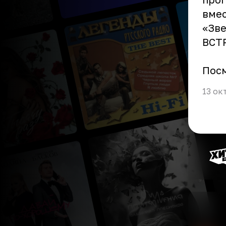
вмес
«Зве
ВСТ
Пос
13 ок