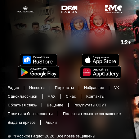
12+
Радио
Новости
Подкасты
Избранное
VK
Одноклассники
MAX
О нас
Контакты
Обратная связь
Вещание
Результаты СОУТ
Политика безопасности
Пользовательское соглашение
Выдача призов
Акции
©
"
Русское Радио
"
2026
.
Все права защищены