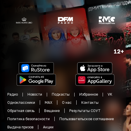
12+
Радио
Новости
Подкасты
Избранное
VK
Одноклассники
MAX
О нас
Контакты
Обратная связь
Вещание
Результаты СОУТ
Политика безопасности
Пользовательское соглашение
Выдача призов
Акции