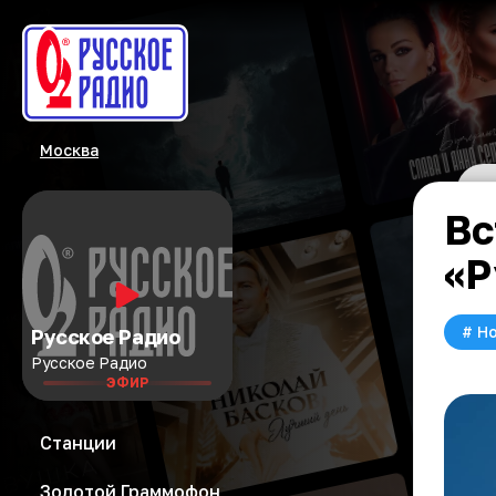
Москва
Вс
«Р
#
Но
Русское Радио
Русское Радио
ЭФИР
Станции
Золотой Граммофон