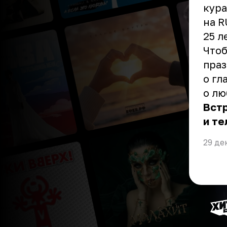
кура
на R
25 л
Чтоб
праз
о гл
о л
Встр
и те
29 де