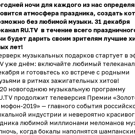
годней ночи для каждого из нас определ
овится атмосфера праздника, создать ко
зможно без любимой музыки. 31 декабря
канал RU.TV
в течение всего праздничног
чи будет дарить своим зрителям лучшие х
ых лет!
рверк музыкальных подарков стартует в э
V уже днём: включайте любимый телеканал
екабря и готовьтесь ко встрече с родными
узьями в ритмах зажигательных хитов!
:20 новогоднюю музыкальную программу
U.TV продолжит телеверсия Премии «Золот
мофон-2019» — главного события российск
кальной индустрии и невероятно красивог
здника любимой миллионами меломанов му
лночь, когда бокалы наполнятся шампанским