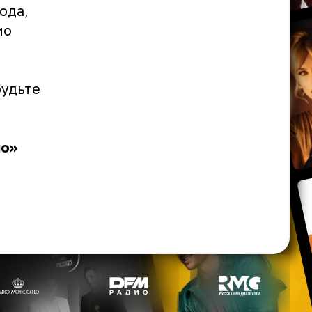
ода,
ио
будьте
ио»