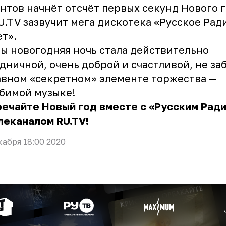
нтов начнёт отсчёт первых секунд Нового г
U.TV зазвучит мега дискотека «Русское Рад
ет».
ы новогодняя ночь стала действительно
дничной, очень доброй и счастливой, не за
авном «секретном» элементе торжества —
юбимой музыке!
ечайте Новый год вместе с «Русским Рад
леканалом RU.TV!
кабря 18:00 2020