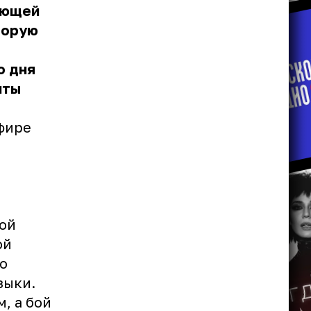
яющей
торую
о дня
иты
фире
ой
ой
о
зыки.
, а бой