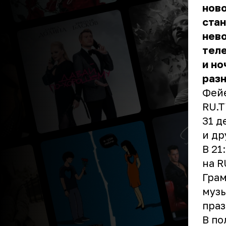
ново
стан
нево
теле
и но
разн
Фейе
RU.T
31 д
и др
В 21
на R
Грам
музы
пра
В по