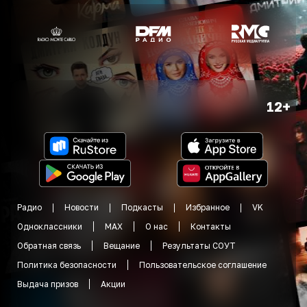
12+
Радио
Новости
Подкасты
Избранное
VK
Одноклассники
MAX
О нас
Контакты
Обратная связь
Вещание
Результаты СОУТ
Политика безопасности
Пользовательское соглашение
Выдача призов
Акции