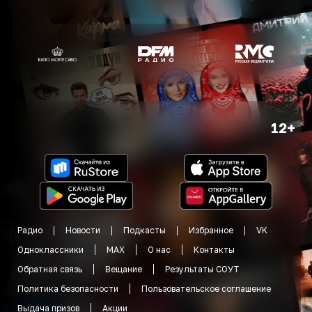
12+
Радио
Новости
Подкасты
Избранное
VK
Одноклассники
MAX
О нас
Контакты
Обратная связь
Вещание
Результаты СОУТ
Политика безопасности
Пользовательское соглашение
Выдача призов
Акции