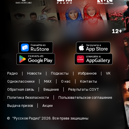
12+
Радио
Новости
Подкасты
Избранное
VK
Одноклассники
MAX
О нас
Контакты
Обратная связь
Вещание
Результаты СОУТ
Политика безопасности
Пользовательское соглашение
Выдача призов
Акции
©
"
Русское Радио
"
2026
.
Все права защищены