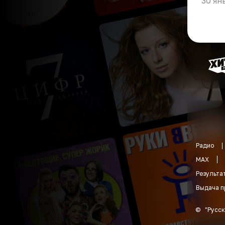
30 ян
Радио
MAX
Результа
Выдача п
©
"
Русск