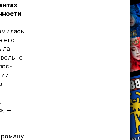
антах
енности
комилась
а его
ыла
овольно
лось.
ний
о
,
», —
 роману