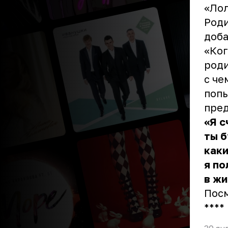
«Лол
Роди
доба
«Ког
роди
с че
попы
пред
«Я с
ты б
каки
я по
в жи
Пос
** **