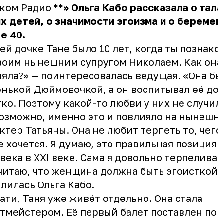
ком Радио **
»
Ольга Кабо
рассказала о тал
х детей, о значимости эгоизма и о берем
е 40.
ей дочке Тане было 10 лет, когда ты позна
воим нынешним супругом Николаем. Как он
яла?» — поинтересовалась ведущая. «Она б
нькой Дюймовочкой, а он воспитывал её д
ко. Поэтому какой-то любви у них не случи
озможно, именно это и повлияло на нынеш
ктер Татьяны. Она не любит терпеть то, чег
е хочется. Я думаю, это правильная позиция
века в XXI веке. Сама я довольно терпелива
читаю, что женщина должна быть эгоисткой
лилась Ольга Кабо.
ати, Таня уже живёт отдельно. Она стала
тмейстером. Её первый балет поставлен по