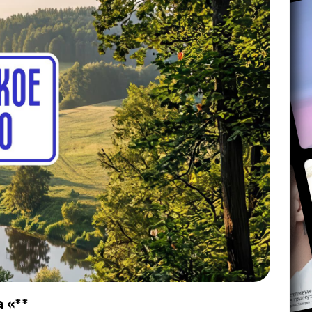
а
«
**