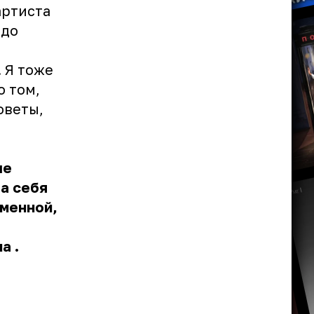
артиста
рдо
. Я тоже
о том,
оветы,
ше
а себя
еменной,
ма
.