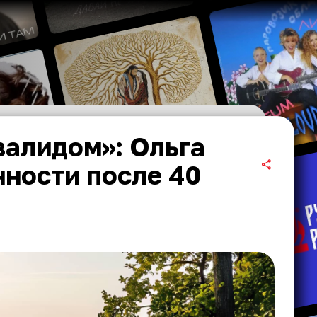
валидом»: Ольга
нности после 40