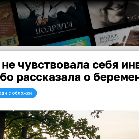
 не чувствовала себя ин
бо рассказала о береме
юди с обложки