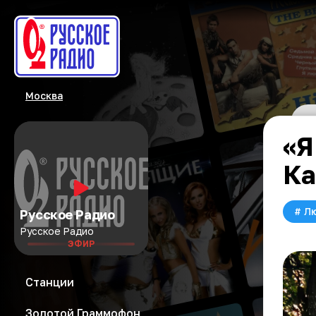
Москва
«Я
Ка
#
Л
Русское Радио
Русское Радио
ЭФИР
Станции
Золотой Граммофон