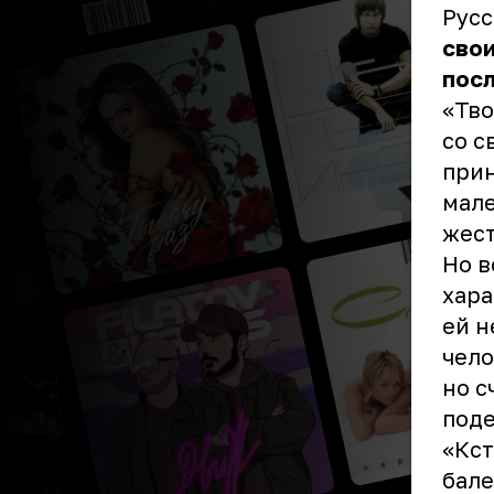
Русс
свои
посл
«Тво
со с
прин
мале
жест
Но в
хара
ей н
чело
но с
поде
«Кст
бале