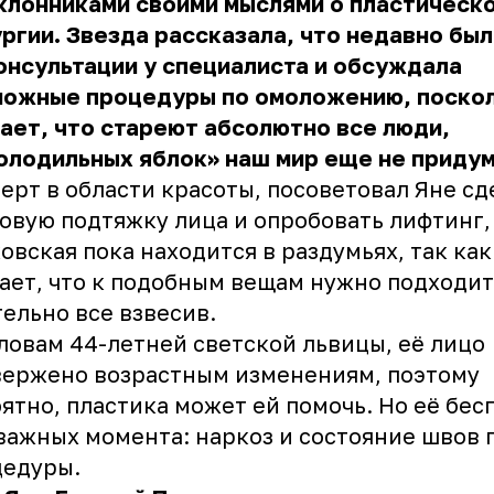
клонниками своими мыслями о пластическ
ргии. Звезда рассказала, что недавно был
онсультации у специалиста и обсуждала
можные процедуры по омоложению, поско
ает, что стареют абсолютно все люди,
олодильных яблок» наш мир еще не придум
ерт в области красоты, посоветовал Яне сд
овую подтяжку лица и опробовать лифтинг,
овская пока находится в раздумьях, так как
ает, что к подобным вещам нужно подходит
ельно все взвесив.
ловам 44-летней светской львицы, её лицо
вержено возрастным изменениям, поэтому
ятно, пластика может ей помочь. Но её бес
важных момента: наркоз и состояние швов 
цедуры.