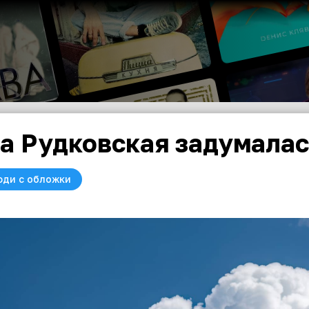
а Рудковская задумалас
юди с обложки