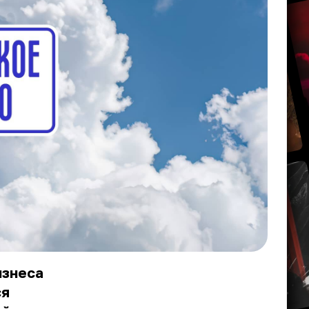
изнеса
ся