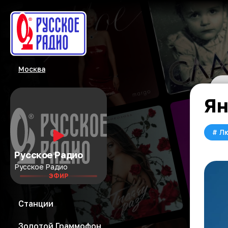
Москва
Ян
#
Л
Русское Радио
Русское Радио
ЭФИР
Станции
Золотой Граммофон