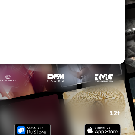
ы
12+