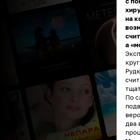
с по
хиру
на к
воз
счит
а «м
Эксп
круг
Рудк
счит
тщат
По с
под
веро
два 
про