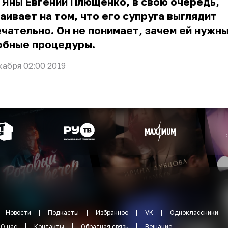
Яны Евгений Плющенко, в свою очередь,
аивает на том, что его супруга выглядит
чательно. Он не понимает, зачем ей нужн
обные процедуры.
кабря 02:00 2019
Новости
Подкасты
Избранное
VK
Одноклассники
О нас
Контакты
Обратная связь
Вещание