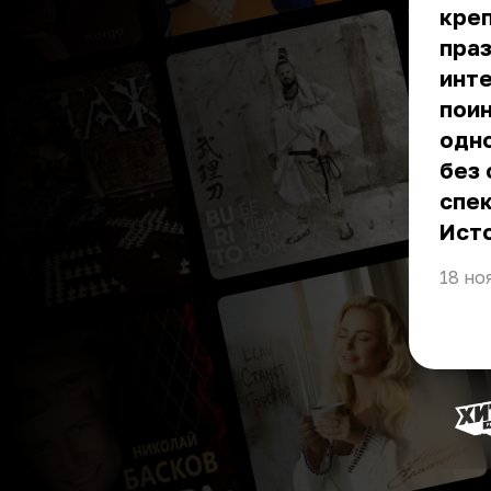
креп
праз
инте
поин
одно
без 
спек
Ист
18 но