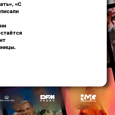
ать», «С
аписали
 ни
остаётся
ит
нницы.