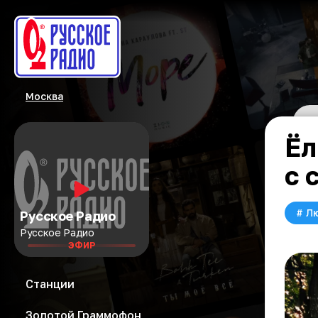
Москва
Ёл
с 
#
Л
Русское Радио
Русское Радио
ЭФИР
Станции
Золотой Граммофон