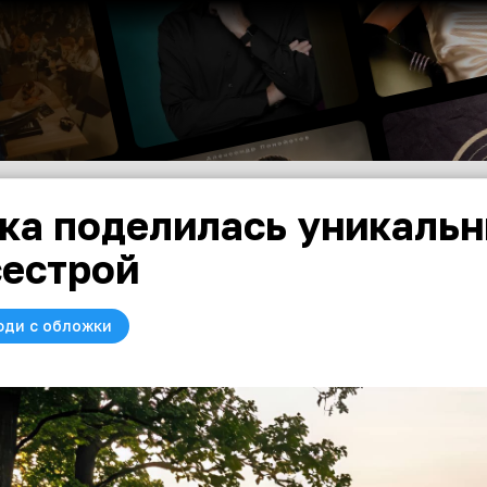
ка поделилась уникаль
сестрой
юди с обложки