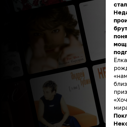
стал
Неда
прои
брут
поня
мощн
под
Ёлка
рожд
«нам
близ
приз
«Хоч
мира
Покл
Неко