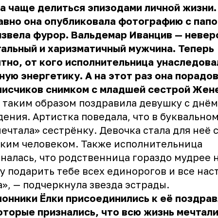
а чаще делиться эпизодами личной жизни.
вно она опубликовала фотографию с папо
звела фурор. Вальдемар Иванцив — невер
альный и харизматичный мужчина. Теперь
тно, от кого исполнительница унаследова
ую энергетику. А на этот раз она порадо
писчиков снимком с младшей сестрой Жен
 таким образом поздравила девушку с днём
ения. Артистка поведала, что в буквально
ечтала» сестрёнку. Девочка стала для неё
ким человеком. Также исполнительница
налась, что родственница гораздо мудрее н
у подарить тебе всех единорогов и все нас
», — подчеркнула звезда эстрады.
онники Ёлки присоединились к её поздрав
торые признались, что всю жизнь мечтали