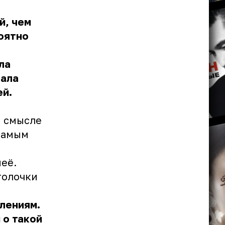
й, чем
оятно
ла
вала
ей.
м смысле
 самым
её.
толочки
лениям.
 о такой