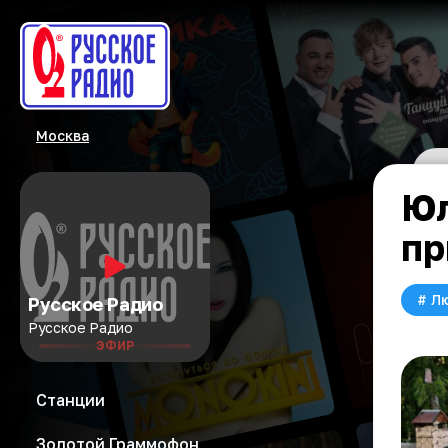
Москва
Юл
пр
#
Л
Русское Радио
Русское Радио
ЭФИР
Станции
Золотой Граммофон