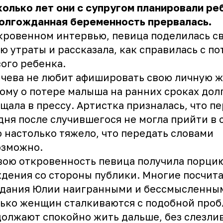
олько лет они с супругом планировали ре
долгожданная беременность прервалась.
кровенном интервью, певица поделилась с
ю утраты и рассказала, как справилась с п
ого ребенка.
чева не любит афишировать свою личную ж
ому о потере малыша на ранних сроках дол
щала в прессу. Артистка призналась, что п
дня после случившегося не могла прийти в 
 настолько тяжело, что передать словами
озможно.
вою откровенность певица получила порци
дения со стороны публики. Многие посчит
дания Юлии наигранными и бессмысленным
ько женщин сталкиваются с подобной проб
олжают спокойно жить дальше, без слезли