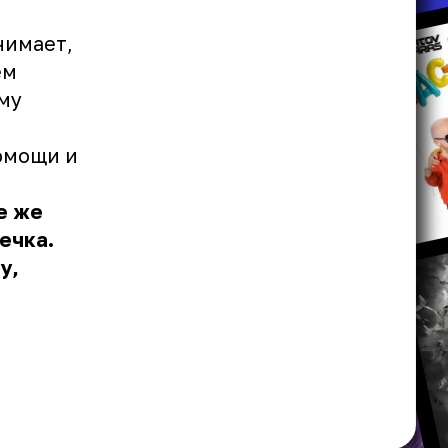
нимает,
ем
му
помощи и
е же
ечка.
у,