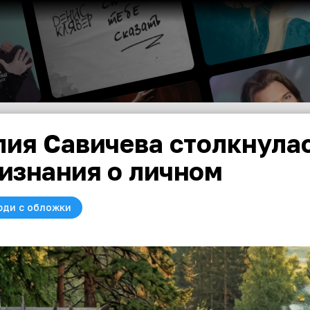
ия Савичева столкнулас
изнания о личном
юди с обложки