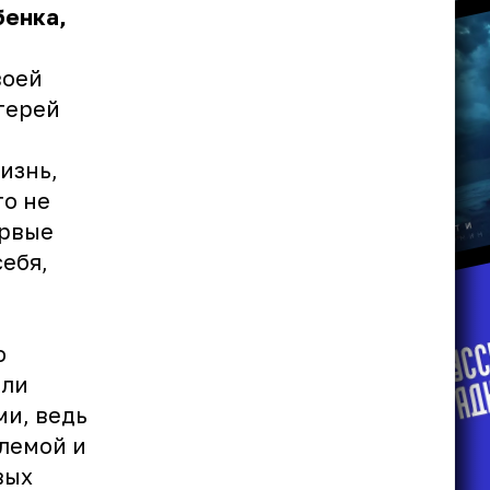
бенка,
воей
отерей
изнь,
го не
ервые
себя,
ю
али
и, ведь
лемой и
вых