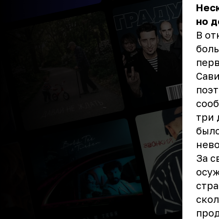
Неск
но 
В от
боль
перв
Сави
поэт
сооб
три 
было
нев
За с
осуж
стра
скол
прод