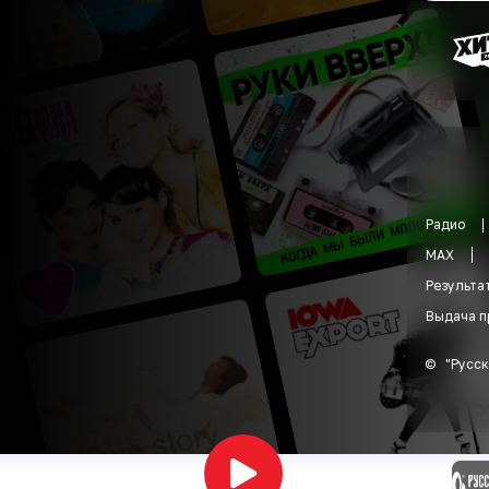
Радио
MAX
Результа
Выдача п
©
"
Русск