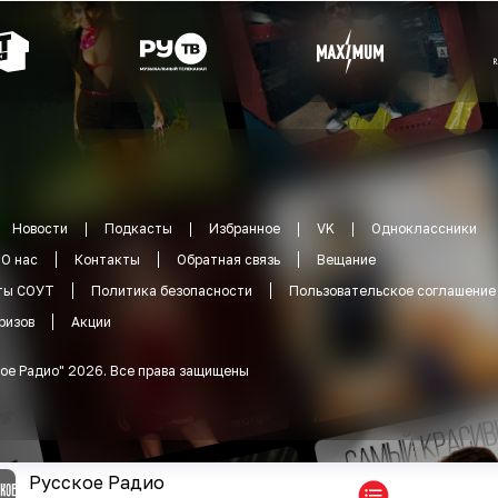
Новости
Подкасты
Избранное
VK
Одноклассники
О нас
Контакты
Обратная связь
Вещание
ты СОУТ
Политика безопасности
Пользовательское соглашение
ризов
Акции
ое Радио
"
2026
.
Все права защищены
Русское Радио