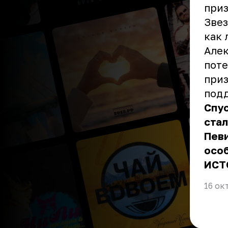
при
Звез
как 
Алек
поте
приз
подд
Спус
стал
Певи
особ
ИСТ
16 ок