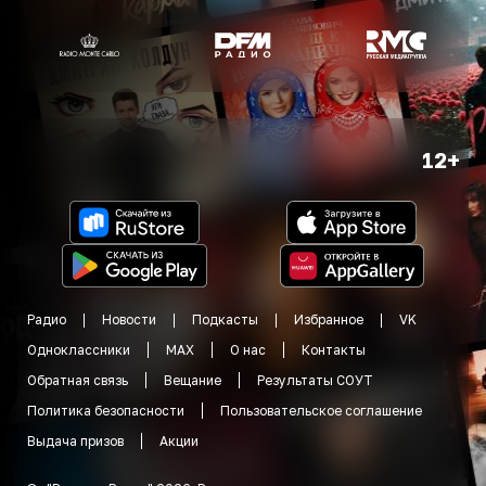
12+
Радио
Новости
Подкасты
Избранное
VK
Одноклассники
MAX
О нас
Контакты
Обратная связь
Вещание
Результаты СОУТ
Политика безопасности
Пользовательское соглашение
Выдача призов
Акции