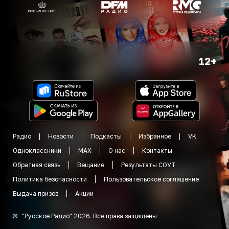
12+
Радио
Новости
Подкасты
Избранное
VK
Одноклассники
MAX
О нас
Контакты
Обратная связь
Вещание
Результаты СОУТ
Политика безопасности
Пользовательское соглашение
Выдача призов
Акции
©
"
Русское Радио
"
2026
.
Все права защищены