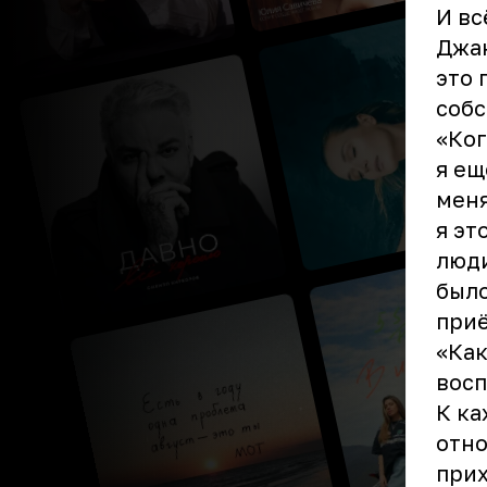
И вс
Джан
это 
собс
«Ког
я ещ
меня
я эт
люди
было
приё
«Как
восп
К ка
отно
прих