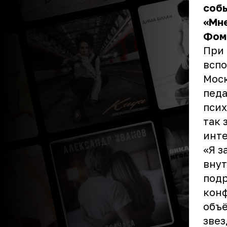
собы
«Мне
Фоми
При 
вспо
Моск
педа
псих
так 
инте
«Я з
вну
подр
конф
объё
звез