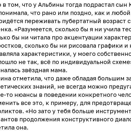
 в том, что у Альбины тогда подрастал сын 
понимала, что рано или поздно, как и любой
ридётся переживать пубертатный возраст 
нка. «Разумеется, сколько бы я ни учила те
ько бы ни читала про акцентуации характер
остков, сколько бы ни рисовала графики и 
авляла характеристики, у моего собственн
пошло не так, всё по индивидуальной схеме»
налась звёздная мама.
ина отметила, что даже обладая большим з
етических знаний, не всегда можно предуг
е-то нюансы в поведении конкретного чел
енить все это, к примеру, для предотвращ
ликтов. «Но зато у тебя больше инструмент
антов продолжения конструктивного диало
тила она.