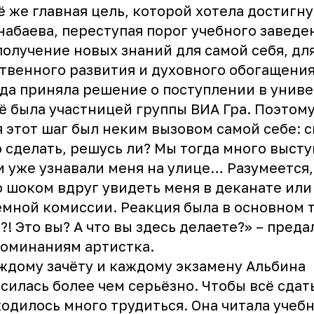
ё же главная цель, которой хотела достигну
абаева, переступая порог учебного заведен
получение новых знаний для самой себя, дл
твенного развития и духовного обогащения
да приняла решение о поступлении в униве
ё была участницей группы ВИА Гра. Поэтому
 этот шаг был неким вызовом самой себе: с
о сделать, решусь ли? Мы тогда много высту
 уже узнавали меня на улице… Разумеется,
 шоком вдруг увидеть меня в деканате или
мной комиссии. Реакция была в основном т
?! Это вы? А что вы здесь делаете?» – преда
оминаниям артистка.
ждому зачёту и каждому экзамену Альбина
силась более чем серьёзно. Чтобы всё сдать
одилось много трудиться. Она читала учеб