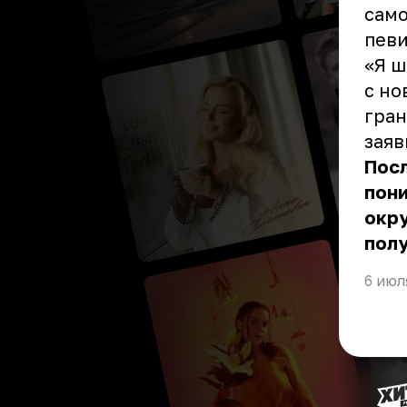
само
певи
«Я ш
с но
гран
заяв
Посл
пони
окру
полу
6 июл