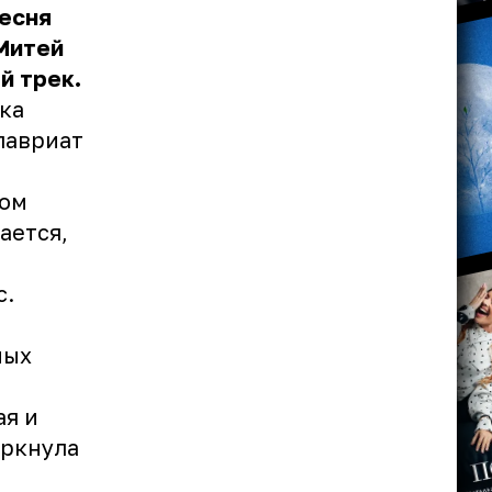
песня
 Митей
й трек.
ка
алавриат
лом
ается,
с.
ных
ая и
еркнула