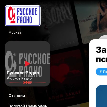
Москва
За
пс
#
Л
Русское Радио
Русское Радио
ЭФИР
Станции
Золотой Граммофон