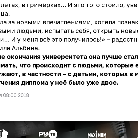
летах, в гримёрках... И это того стоило, ув
ца.
ла за новыми впечатлениями, хотела позна
выми людьми, испытать себя, открыть новы
и... И у меня всё это получилось!» – радостн
ила Альбина.
е окончания университета она лучше ста
мать, что происходит с людьми, которые 
жают, в частности – с детьми, которых в 
чения диплома у неё было уже двое.
я 08:00 2018