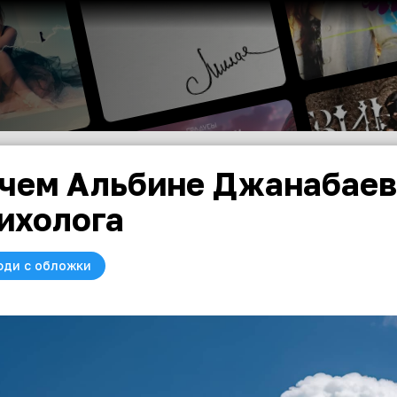
чем Альбине Джанабаев
ихолога
юди с обложки