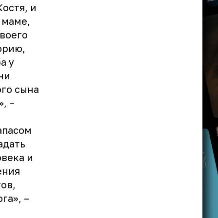
Костя, и
 маме,
своего
орию,
а у
ни
ого сына
, –
апасом
адать
овека и
ения
ов,
га», –