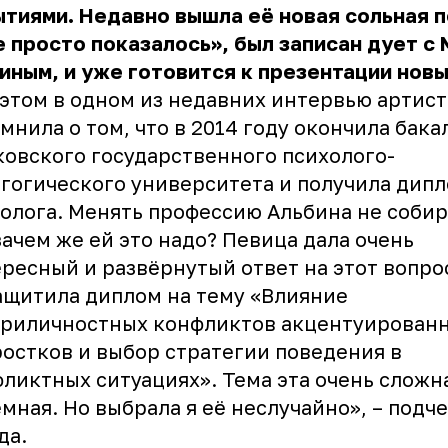
тиями. Недавно вышла её новая сольная 
 просто показалось», был записан дует с
ным, и уже готовится к презентации новы
этом в одном из недавних интервью артист
мнила о том, что в 2014 году окончила бак
овского государственного психолого-
гогического университета и получила дип
олога. Менять профессию Альбина не собир
зачем же ей это надо? Певица дала очень
ресный и развёрнутый ответ на этот вопро
ащитила диплом на тему «Влияние
триличностных конфликтов акцентуирован
остков и выбор стратегии поведения в
ликтных ситуациях». Тема эта очень сложн
мная. Но выбрала я её неслучайно», – подч
да.