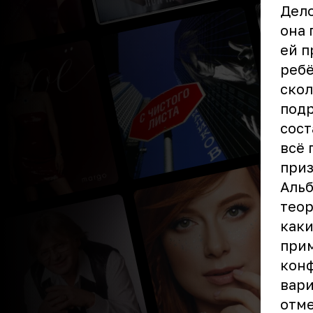
Дело
она 
ей п
ребё
скол
подр
сост
всё 
приз
Альб
теор
каки
прим
конф
вари
отме