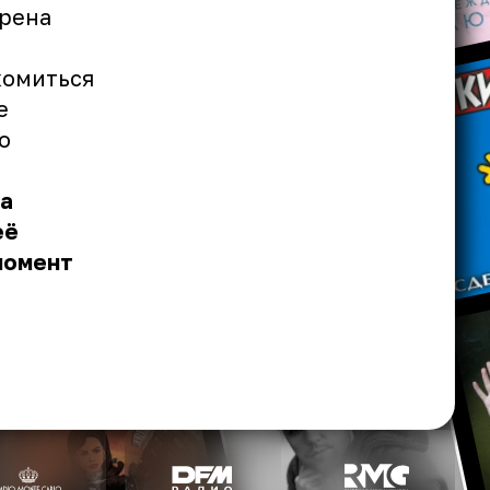
ерена
комиться
е
о
ла
её
момент