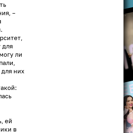
ть
ия, –
я
.
рситет,
 для
могу ли
пали,
 для них
акой:
лась
, ей
ники в