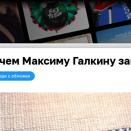
чем Максиму Галкину за
юди с обложки