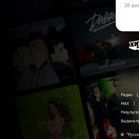
26 де
Радио
MAX
Результа
Выдача п
©
"
Русск