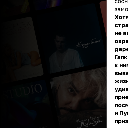
сосн
замо
Хотя
стра
не в
охра
дере
Галк
к ни
выве
жизн
удив
при
посм
и Пу
приз