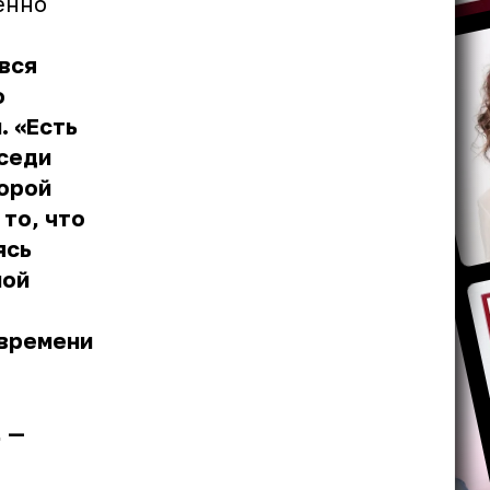
енно
 вся
о
. «Есть
оседи
порой
то, что
ясь
ной
 времени
, —