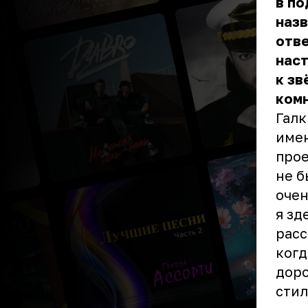
в по
назв
отве
наст
к зв
комн
Галк
имен
прое
не б
очен
я зд
расс
когд
доро
стил