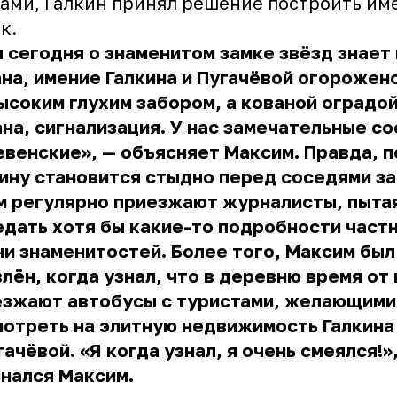
ами, Галкин принял решение построить им
к.
 сегодня о знаменитом замке звёзд знает
на, имение Галкина и Пугачёвой огорожен
ысоким глухим забором, а кованой оградой
на, сигнализация. У нас замечательные с
венские», — объясняет Максим. Правда, 
ину становится стыдно перед соседями за 
м регулярно приезжают журналисты, пыта
дать хотя бы какие-то подробности част
и знаменитостей. Более того, Максим был
лён, когда узнал, что в деревню время от
езжают автобусы с туристами, желающими
отреть на элитную недвижимость Галкина
гачёвой. «Я когда узнал, я очень смеялся!»
нался Максим.