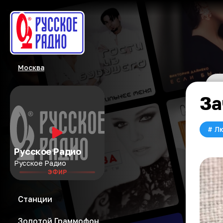
Москва
За
#
Л
Русское Радио
Русское Радио
ЭФИР
Станции
Золотой Граммофон