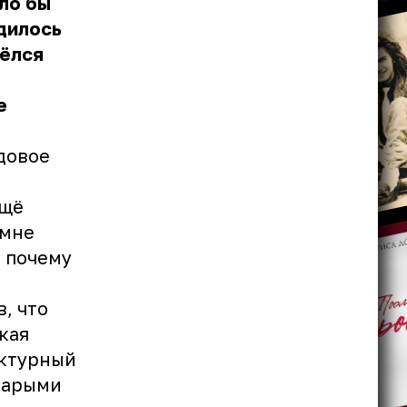
ло бы
одилось
вёлся
е
одовое
ещё
 мне
, почему
, что
кая
ектурный
тарыми