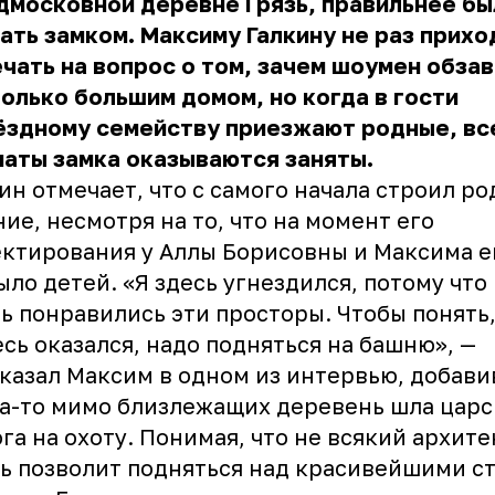
дмосковной деревне Грязь, правильнее бы
ать замком. Максиму Галкину не раз прих
чать на вопрос о том, зачем шоумен обза
олько большим домом, но когда в гости
ёздному семейству приезжают родные, вс
аты замка оказываются заняты.
ин отмечает, что с самого начала строил р
ие, несмотря на то, что на момент его
ктирования у Аллы Борисовны и Максима 
ыло детей. «Я здесь угнездился, потому что
ь понравились эти просторы. Чтобы понять
есь оказался, надо подняться на башню», —
казал Максим в одном из интервью, добавив
а-то мимо близлежащих деревень шла царс
га на охоту. Понимая, что не всякий архит
ь позволит подняться над красивейшими с