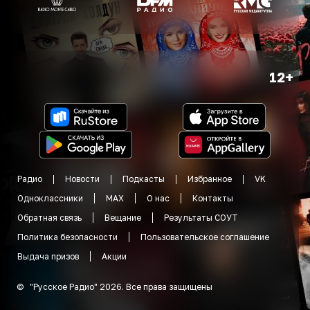
12+
Радио
Новости
Подкасты
Избранное
VK
Одноклассники
MAX
О нас
Контакты
Обратная связь
Вещание
Результаты СОУТ
Политика безопасности
Пользовательское соглашение
Выдача призов
Акции
©
"
Русское Радио
"
2026
.
Все права защищены