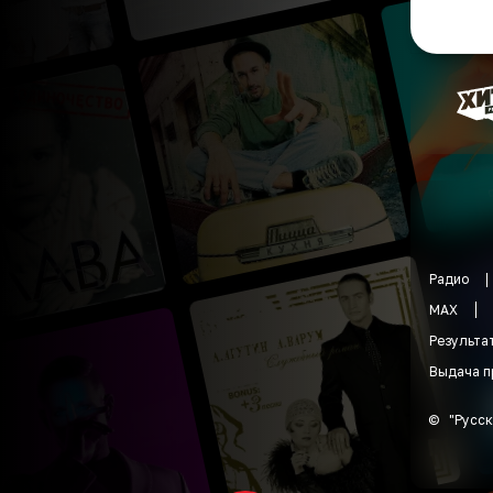
Радио
MAX
Результа
Выдача п
©
"
Русск