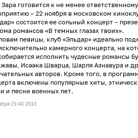
Зара готовится к не менее ответственном
приятию – 22 ноября в московском кинокл
дар» состоится ее сольный концерт – през
ома романсов «В темных глазах твоих».
ловам певицы, клуб «Эльдар» идеально под
исключительно камерного концерта, на ко
собирается исполнить чудесные романсы Б
жавы, Исаака Шварца, Шарля Азнавура и д
чательных авторов. Кроме того, в програм
ерта включены популярные хиты, этническ
и и песни военных лет.
ября 15:40 2013