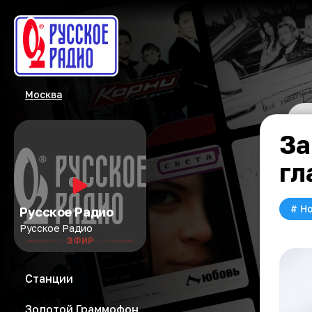
Москва
За
гл
#
Но
Русское Радио
Русское Радио
ЭФИР
Станции
Золотой Граммофон