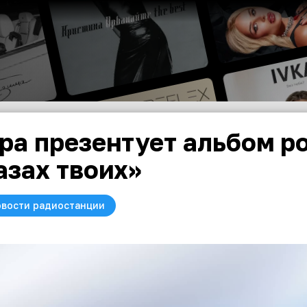
ра презентует альбом р
азах твоих»
вости радиостанции