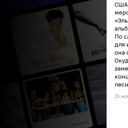
США 
меро
«Эль
альб
По с
для 
она 
Окуд
заме
конц
песн
15 но