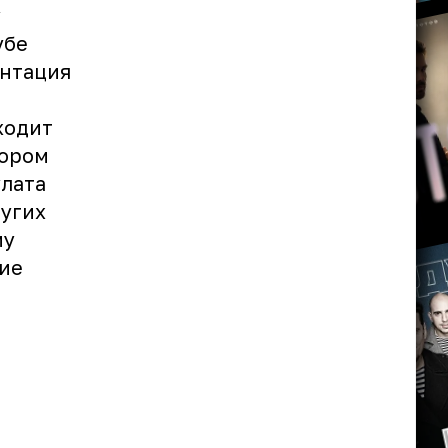
у
убе
ентация
ходит
тором
улата
ругих
му
ие