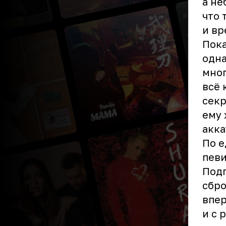
а не
что 
и вр
Пока
одна
мног
всё 
секр
ему 
акка
По 
певи
Подп
сбро
впер
и с 