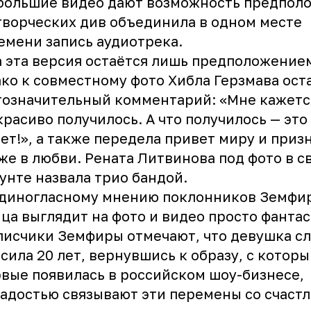
большие видео дают возможность предпол
творческих див объединила в одном месте
емени запись аудиотрека.
 эта версия остаётся лишь предположение
ко к совместному фото Хибла Герзмава ост
означительный комментарий: «Мне кажется
красиво получилось. А что получилось — это
ет!», а также передела привет миру и приз
же в любви. Рената Литвинова под фото в с
унте назвала трио бандой.
единогласному мнению поклонников Земфи
ца выглядит на фото и видео просто фантас
исчики Земфиры отмечают, что девушка с
сила 20 лет, вернувшись к образу, с котор
вые появилась в российском шоу-бизнесе,
радостью связывают эти перемены со счаст