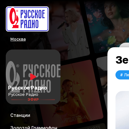
Москва
Зе
#
Л
Русское Радио
Русское Радио
ЭФИР
Станции
Золотой Граммофон