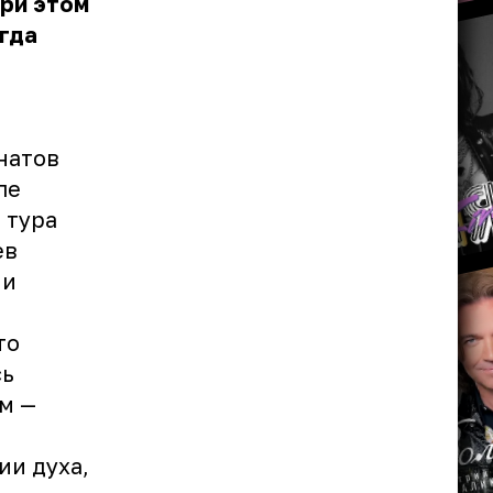
при этом
огда
натов
ле
 тура
ев
ии
то
сь
м —
и духа,