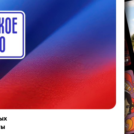
мых
ты