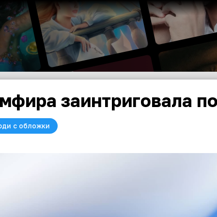
мфира заинтриговала п
юди с обложки