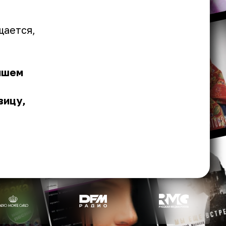
щается,
йшем
вицу,