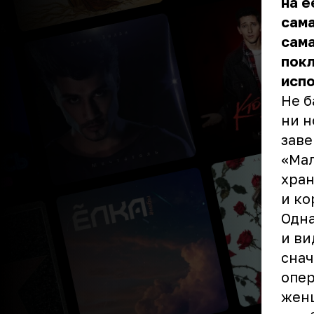
на е
сама
сама
покл
исп
Не б
ни н
заве
«Мал
хран
и ко
Одна
и ви
снач
опер
жен