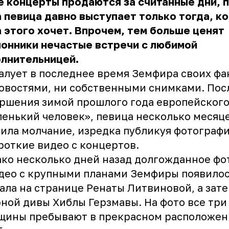
ё концерты продаются за считанные дни, 
 певица давно выступает только тогда, к
 этого хочет. Впрочем, тем больше ценят
онники нечастые встречи с любимой
олнительницей.
алует в последнее время Земфира своих фа
овостями, ни собственными снимками. Пос
ршения зимой прошлого года европейского
енький человек», певица несколько месяц
ила молчание, изредка публикуя фотограф
роткие видео с концертов.
ко несколько дней назад долгожданное фо
део с крупными планами Земфиры появило
ала на странице Ренаты Литвиновой, а зате
ной дивы Хиблы Герзмавы. На фото все три
щины пребывают в прекрасном расположени