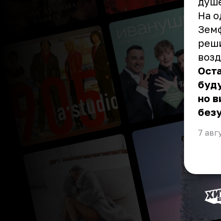
душ
На о
Земф
реши
воз
Оста
буд
но 
безу
7 авг