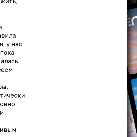
ожить,
м,
авила
, у нас
 пока
налась
воем
ры,
тически.
ловно
ым
ливым