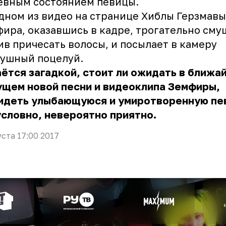
евным состоянием певицы.
дном из видео на странице Хиблы Герзмавы
ира, оказавшись в кадре, трогательно сму
в причесать волосы, и посылает в камеру
душный поцелуй.
ётся загадкой, стоит ли ожидать в ближа
ущем новой песни и видеоклипа Земфиры,
видеть улыбающуюся и умиротворенную пе
словно, невероятно приятно.
уста 17:00 2017