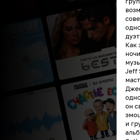
груп
возм
сове
одно
дуэт
Как 
ночи
музы
Jeff
маст
Джеф
одно
он с
эмоц
и гр
альб