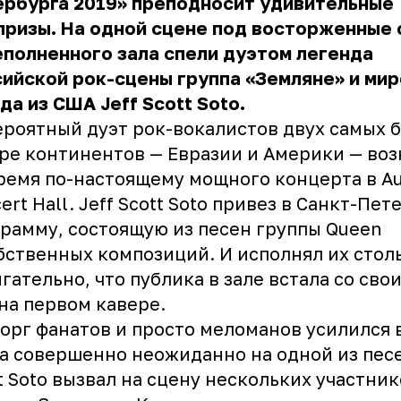
ербурга 2019» преподносит удивительные
ризы. На одной сцене под восторженные 
полненного зала спели дуэтом легенда
ийской рок-сцены группа «Земляне» и ми
да из США Jeff Scott Soto.
роятный дуэт рок-вокалистов двух самых 
ре континентов — Евразии и Америки — во
ремя по-настоящему мощного концерта в Au
ert Hall. Jeff Scott Soto привез в Санкт-Пет
рамму, состоящую из песен группы Queen
бственных композиций. И исполнял их стол
гательно, что публика в зале встала со сво
на первом кавере.
орг фанатов и просто меломанов усилился 
а совершенно неожиданно на одной из песе
t Soto вызвал на сцену нескольких участни