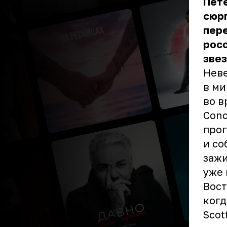
Пет
сюрп
пере
росс
звез
Неве
в ми
во в
Conc
прог
и со
зажи
уже 
Вост
когд
Scot