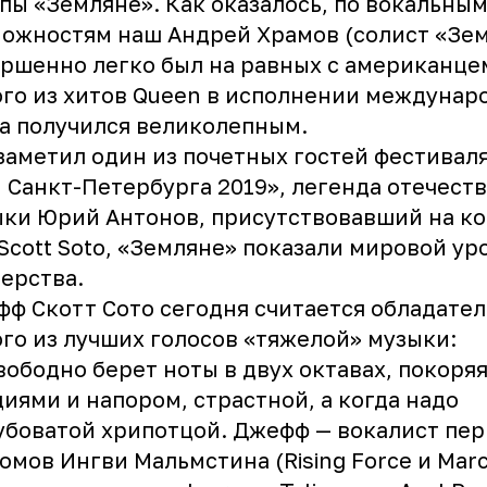
пы «Земляне». Как оказалось, по вокальны
ожностям наш Андрей Храмов (солист «Зе
ршенно легко был на равных с американце
го из хитов Queen в исполнении междунар
а получился великолепным.
заметил один из почетных гостей фестивал
 Санкт-Петербурга 2019», легенда отечест
ки Юрий Антонов, присутствовавший на к
 Scott Soto, «Земляне» показали мировой ур
ерства.
ф Скотт Сото сегодня считается обладате
го из лучших голосов «тяжелой» музыки:
вободно берет ноты в двух октавах, покоря
иями и напором, страстной, а когда надо
убоватой хрипотцой. Джефф — вокалист пер
омов Ингви Мальмстина (Rising Force и Mar