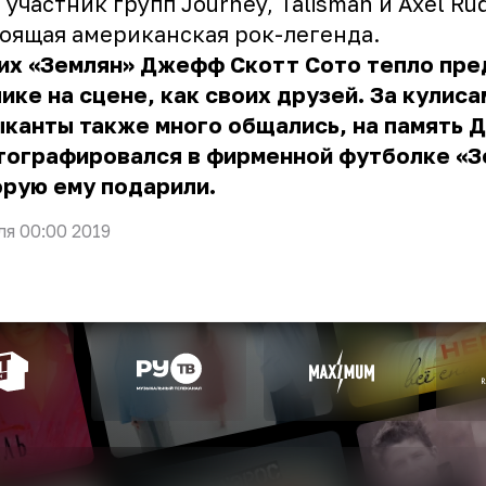
, участник групп Journey, Talisman и Axel Rudi
оящая американская рок-легенда.
их «Землян» Джефф Скотт Сото тепло пре
ике на сцене, как своих друзей. За кулиса
ыканты также много общались, на память
тографировался в фирменной футболке «З
орую ему подарили.
ля 00:00 2019