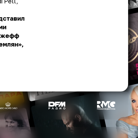
 Pell,
дставил
ми
 Джефф
емлян»,