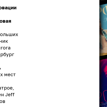
овации
ровая
больших
зник
rora
ербург
ь
их мест
втрое,
н Jeff
ков