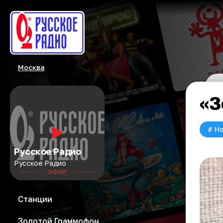
Москва
«З
#
Но
Русское Радио
Русское Радио
ЭФИР
Станции
Золотой Граммофон