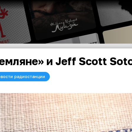
емляне» и Jeff Scott Sot
вости радиостанции