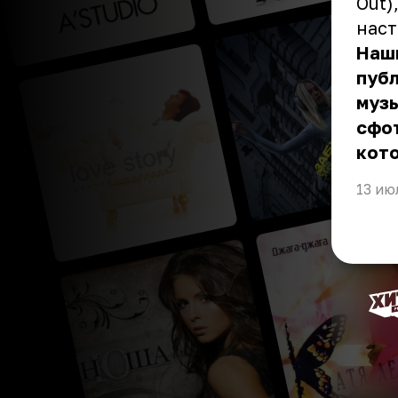
Out)
наст
Наш
публ
муз
сфо
кот
13 ию