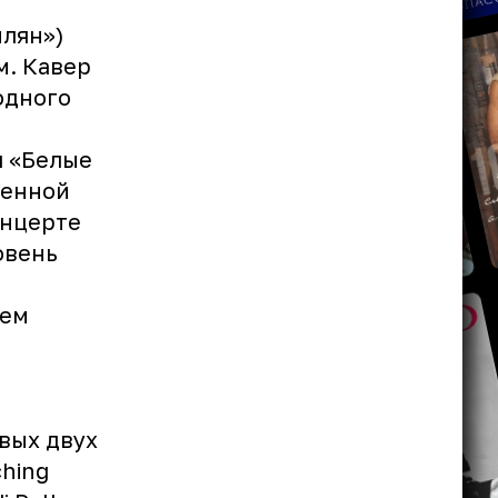
м
млян»)
м. Кавер
одного
я «Белые
венной
онцерте
овень
лем
я
вых двух
ching