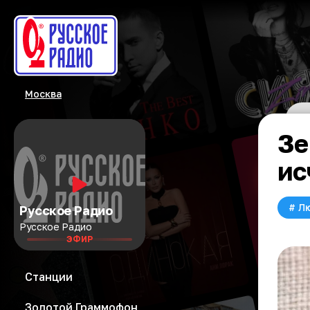
Москва
Зе
ис
#
Л
Русское Радио
Русское Радио
ЭФИР
Станции
Золотой Граммофон