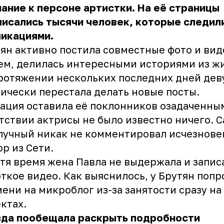
ание к персоне артистки. На её страницы
исались тысячи человек, которые следили
ликациями.
ян активно постила совместные фото и вид
м, делилась интересными историями из жи
ротяжении нескольких последних дней де
ически перестала делать новые посты.
ация оставила её поклонников озадаченным
тствии актрисы не было известно ничего. 
лучный никак не комментировал исчезнове
р из Сети.
тя время жена Павла не выдержала и запис
ткое видео. Как выяснилось, у Брутян попр
ени на микроблог из-за занятости сразу на
ктах.
зда пообещала раскрыть подробности