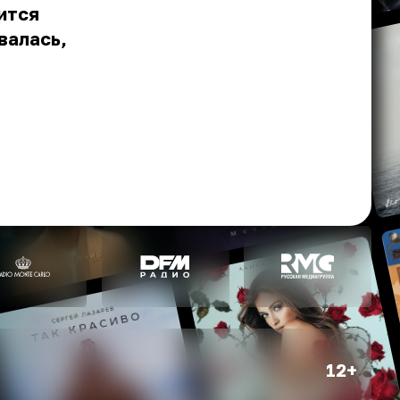
ится
валась,
12+