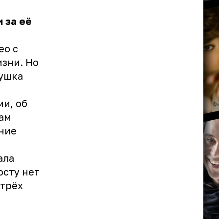
 за её
ео с
зни. Но
вушка
и, об
Сам
ние
ала
осту нет
 трёх