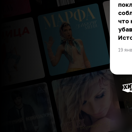
покл
собл
что 
убав
Ист
19 ян