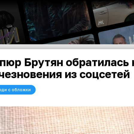
пюр Брутян обратилась 
чезновения из соцсетей
юди с обложки