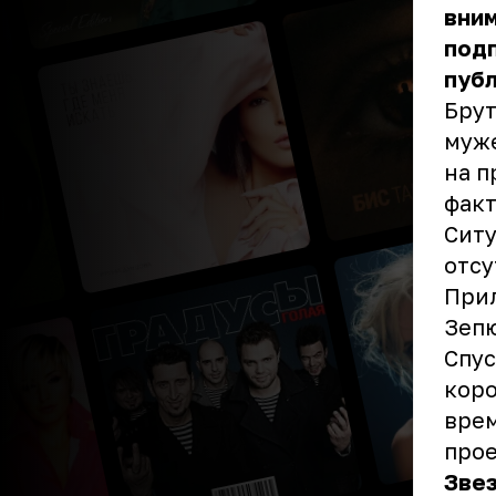
вним
подп
пуб
Брут
муже
на п
факт
Ситу
отсу
При
Зепю
Спус
коро
врем
прое
Зве