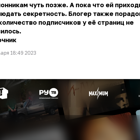
онникам чуть позже. А пока что ей приход
юдать секретность. Блогер также порадо
количество подписчиков у её страниц не
илось.
очник
варя 18:49 2023