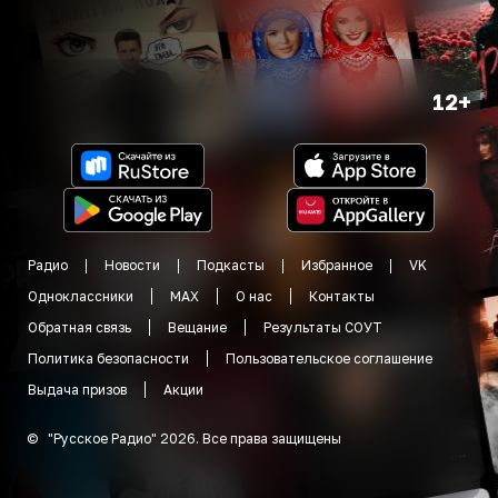
12+
Радио
Новости
Подкасты
Избранное
VK
Одноклассники
MAX
О нас
Контакты
Обратная связь
Вещание
Результаты СОУТ
Политика безопасности
Пользовательское соглашение
Выдача призов
Акции
©
"
Русское Радио
"
2026
.
Все права защищены