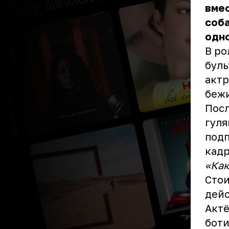
вмес
соба
одно
В ро
буль
актр
бежи
Посл
гул
подп
кадр
«Как
Стои
дейс
Актё
боти