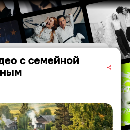
део с семейной
чным