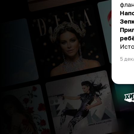
флан
Напо
Зепю
Прил
ребё
Ист
5 дек