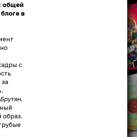
х общей
 блоге в
мент
тно
кадры с
ость
 за
.
 Брутян.
чный
 образ.
 грубые