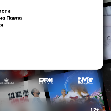
ости
на Павла
ия
12+