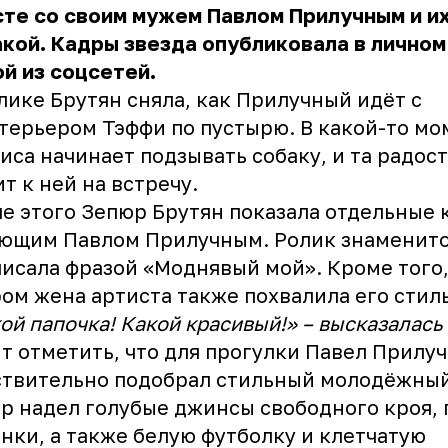
те со своим мужем Павлом Прилучным и и
кой. Кадры звезда опубликовала в личном
й из соцсетей.
лике Брутян сняла, как Прилучный идёт с
терьером Тэффи по пустырю. В какой-то мо
иса начинает подзывать собаку, и та радос
т к ней на встречу.
е этого Зепюр Брутян показала отдельные 
яющим Павлом Прилучным. Ролик знаменит
исала фразой «Моднявый мой». Кроме того,
ом жена артиста также похвалила его стиль
ой папочка! Какой красивый!» – высказалась
т отметить, что для прогулки Павел Прилу
твительно подобрал стильный молодёжный
р надел голубые джинсы свободного кроя,
нки, а также белую футболку и клетчатую