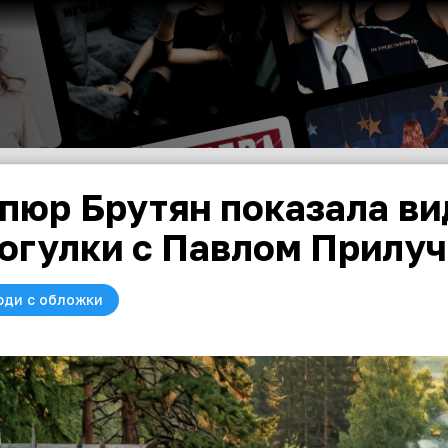
пюр Брутян показала ви
огулки с Павлом Прилу
юди с обложки