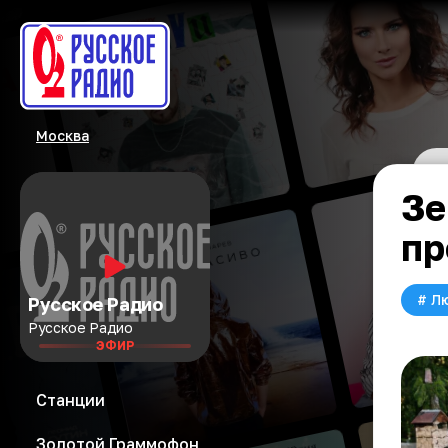
Москва
Зе
пр
#
Л
Русское Радио
Русское Радио
ЭФИР
Станции
Золотой Граммофон