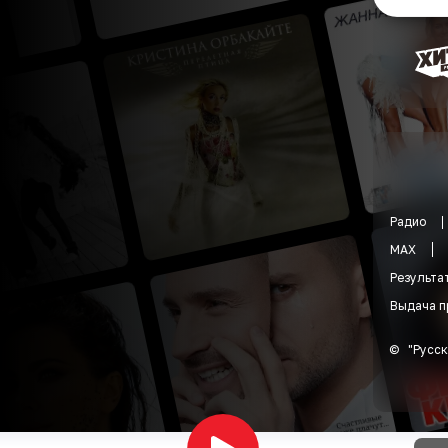
Радио
MAX
Результа
Выдача п
©
"
Русск