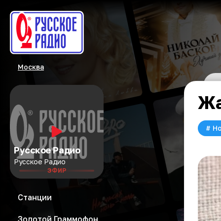
Москва
Жа
#
Но
Русское Радио
Русское Радио
ЭФИР
Станции
Золотой Граммофон