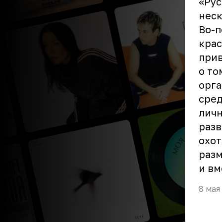
«Рус
неск
Во-п
крас
прив
о то
орга
сред
личн
разв
охот
разм
и вм
8 мая