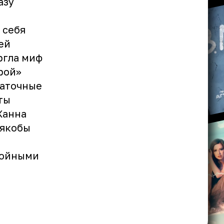
азу
 себя
ей
ргла миф
рой»
чаточные
ты
Жанна
 якобы
койными