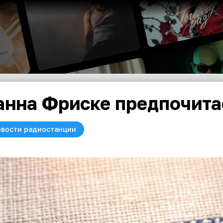
нна Фриске предпочита
вости радиостанции