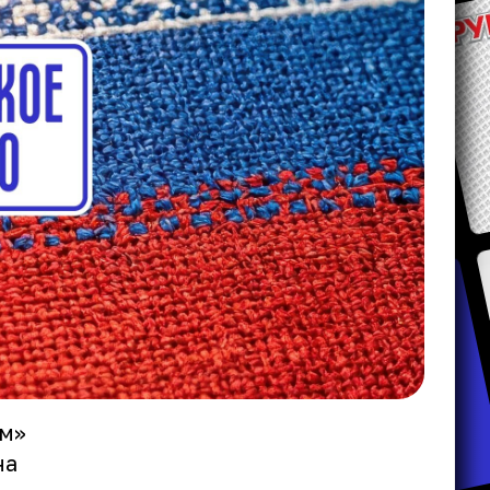
ам»
на