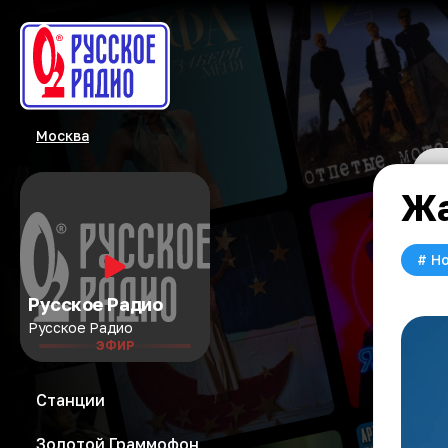
Москва
Жа
#
Но
Русское Радио
Русское Радио
ЭФИР
Станции
Золотой Граммофон