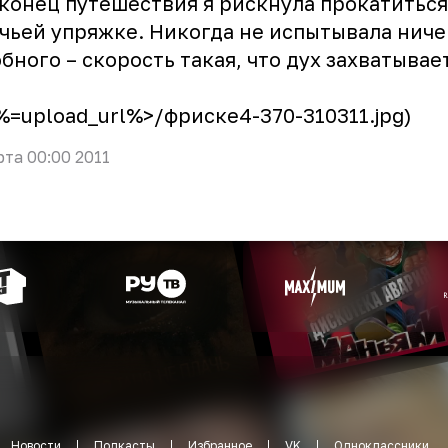
конец путешествия я рискнула прокатиться
чьей упряжке. Никогда не испытывала ниче
бного – скорость такая, что дух захватывае
<%=upload_url%>/фриске4-370-310311.jpg)
рта 00:00 2011
Новости
Подкасты
Избранное
VK
Одноклассники