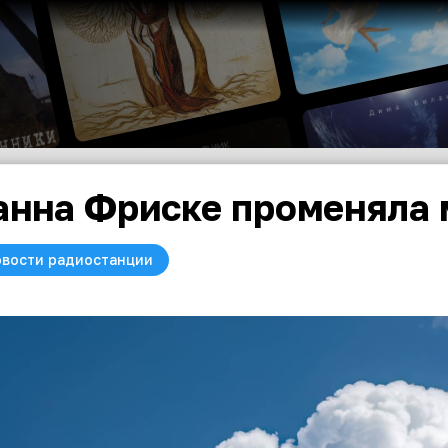
нна Фриске променяла м
вости радиостанции