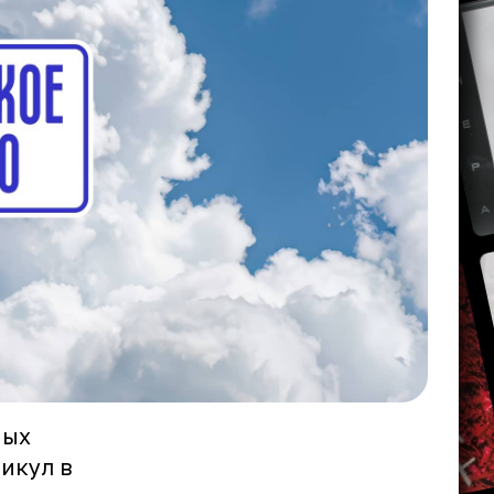
ных
никул в