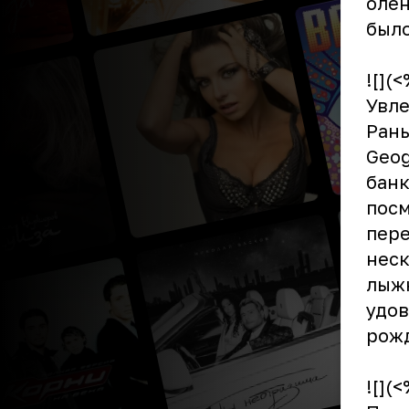
олен
было
![](
Увле
Рань
Geog
банк
посм
пере
неск
лыжн
удов
рож
![](