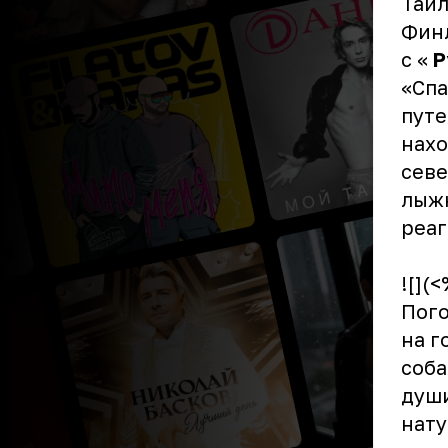
Таил
Финл
с «
Р
«Спа
путе
нахо
севе
лыжн
реаг
![](
Пого
на г
соба
души
нату