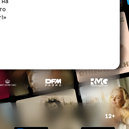
 на
го
т!»
12+