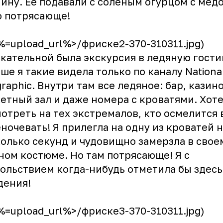
ину. Ее подавали с соленым огурцом с медо
 потрясающе!
<%=upload_url%>/фриске2-370-310311.jpg)
кательной была экскурсия в ледяную гости
ше я такие видела только по каналу Nationa
raphic. Внутри там все ледяное: бар, казино
етный зал и даже номера с кроватями. Хот
отреть на тех экстремалов, кто осмелится 
ночевать! Я прилегла на одну из кроватей 
олько секунд и чудовищно замерзла в свое
ом костюме. Но там потрясающе! Я с
ольствием когда-нибудь отметила бы здесь
дения!
<%=upload_url%>/фриске3-370-310311.jpg)