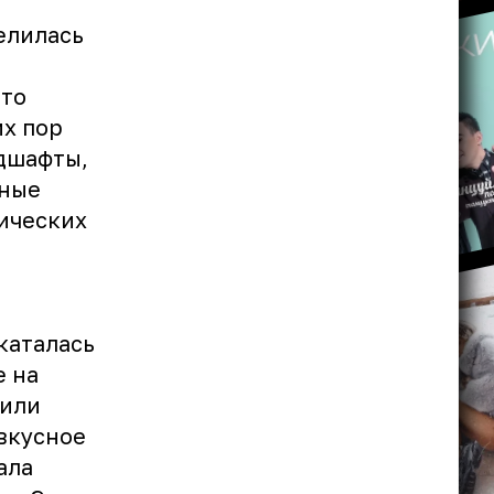
елилась
это
их пор
дшафты,
сные
мических
.
каталась
е на
пили
вкусное
ала