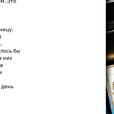
м. Это
ницу.
l
,
елось бы
в них
на
м
 день