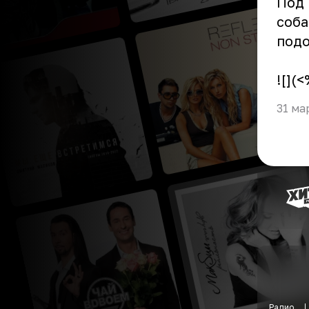
Под 
соба
подо
![](
31 ма
Радио