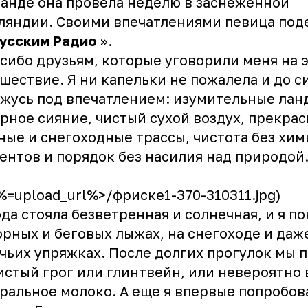
анде она провела неделю в заснеженной
яндии. Своими впечатлениями певица под
усским Радио
».
сибо друзьям, которые уговорили меня на 
шествие. Я ни капельки не пожалела и до с
жусь под впечатлением: изумительные лан
рное сияние, чистый сухой воздух, прекра
ые и снегоходные трассы, чистота без хи
ентов и порядок без насилия над природой
<%=upload_url%>/фриске1-370-310311.jpg)
да стояла безветренная и солнечная, и я по
орных и беговых лыжах, на снегоходе и даж
чьих упряжках. После долгих прогулок мы 
стый грог или глинтвейн, или невероятно 
ральное молоко. А еще я впервые попробов