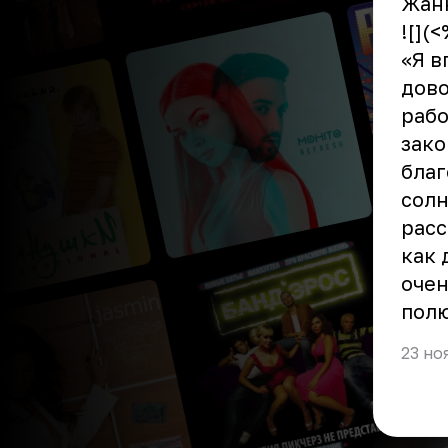
Жан
![](
«Я в
дово
рабо
зако
благ
солн
расс
как 
очен
полю
23 но