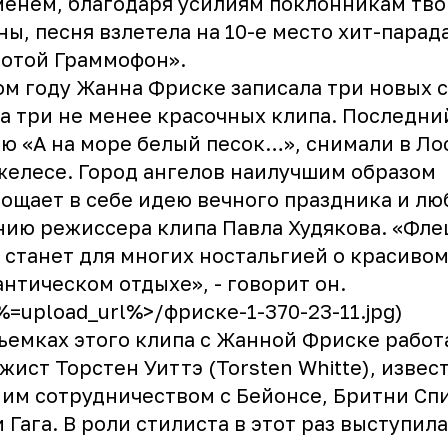
енем, благодаря усилиям поклонникам тво
ы, песня взлетела на 10-е место хит-парад
отой Граммофон».
ом году Жанна Фриске записала три новых с
а три не менее красочных клипа. Последний
ю «А на море белый песок…», снимали в Ло
елесе. Город ангелов наилучшим образом
ощает в себе идею вечного праздника и лю
ию режиссера клипа Павла Худякова. «Фле
 станет для многих ностальгией о красивом
нтическом отдыхе», - говорит он.
<%=upload_url%>/фриске-1-370-23-11.jpg)
ъемках этого клипа с Жанной Фриске работ
жист Торстен Уиттэ (Torsten Whitte), извес
им сотрудничеством с Бейонсе, Бритни Сп
 Гага. В роли стилиста в этот раз выступил