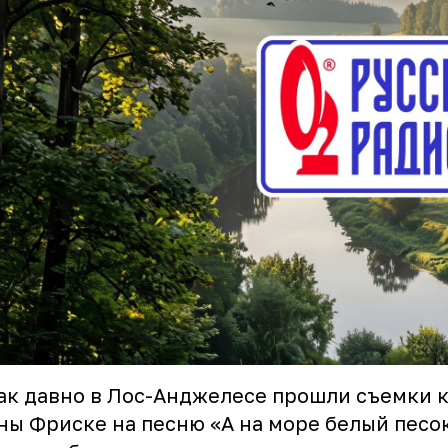
ак давно в Лос-Анджелесе прошли съемки 
ы Фриске на песню «А на море белый песо