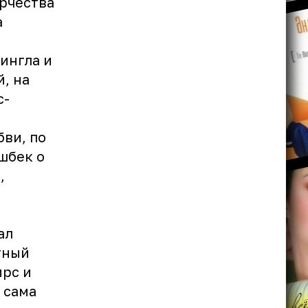
рчества
а
ингла и
, на
с-
бви, по
шбек о
,
ал
тный
ирс и
а сама