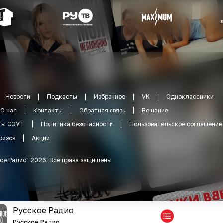
Новости
Подкасты
Избранное
VK
Одноклассники
О нас
Контакты
Обратная связь
Вещание
ты СОУТ
Политика безопасности
Пользовательское соглашение
ризов
Акции
ое Радио
"
2026
.
Все права защищены
Русское Радио
Русское Радио