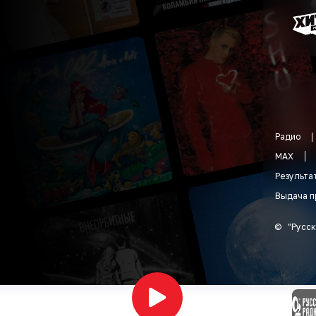
Радио
MAX
Результа
Выдача п
©
"
Русск