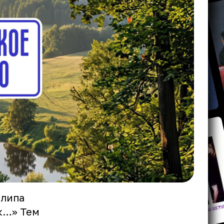
клипа
к…» Тем