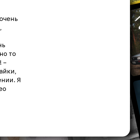
 очень
,
нь
но то
 –
айки,
нии. Я
ео