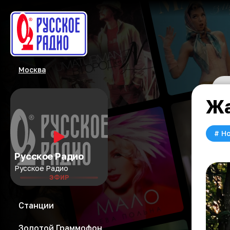
Москва
Жа
#
Но
Русское Радио
Русское Радио
ЭФИР
Станции
Золотой Граммофон