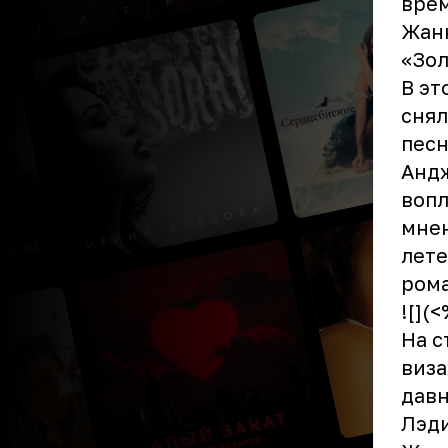
врем
Жанн
«Зол
В эт
снял
песн
Андж
вопл
мнен
лете
рома
![](
На с
виза
давн
Лэди