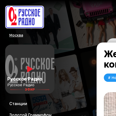
Москва
Же
ко
#
Но
Русское Радио
Русское Радио
ЭФИР
Станции
Золотой Граммофон