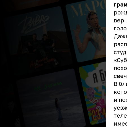
гра
рожд
верн
голо
Даже
расп
студ
«Суб
похо
свеч
В бл
кото
и по
уезж
теле
имее