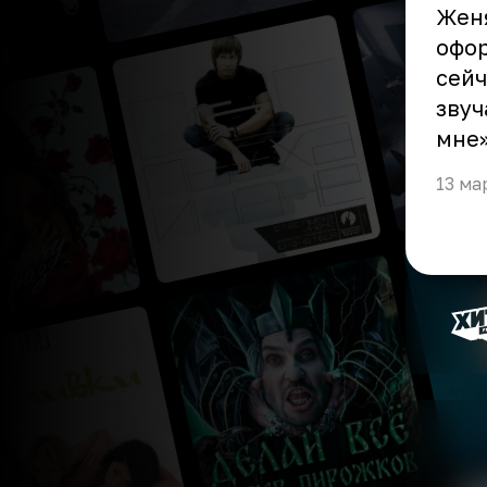
Женя
офор
сейч
звуч
мне»
13 ма