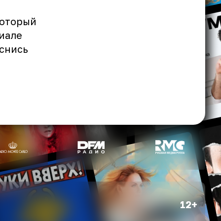
который
риале
снись
12+