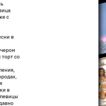
нь
вица
же с
есни в
ечером
 торт со
ления,
ородах,
я
ки в
 певицы
 давно