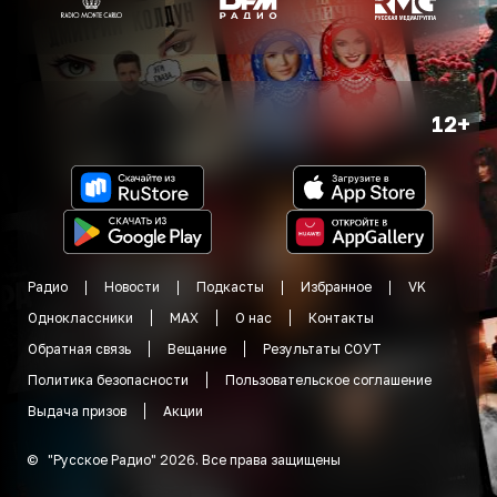
12+
Радио
Новости
Подкасты
Избранное
VK
Одноклассники
MAX
О нас
Контакты
Обратная связь
Вещание
Результаты СОУТ
Политика безопасности
Пользовательское соглашение
Выдача призов
Акции
©
"
Русское Радио
"
2026
.
Все права защищены