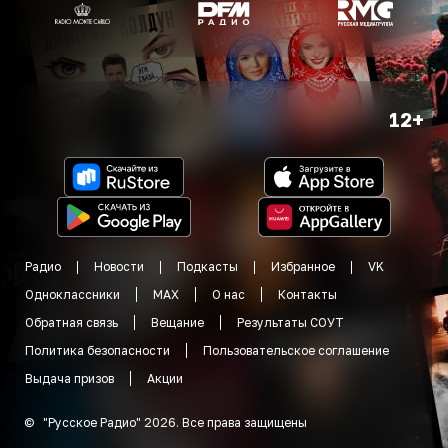
12+
Радио
Новости
Подкасты
Избранное
VK
Одноклассники
MAX
О нас
Контакты
Обратная связь
Вещание
Результаты СОУТ
Политика безопасности
Пользовательское соглашение
Выдача призов
Акции
©
"
Русское Радио
"
2026
.
Все права защищены