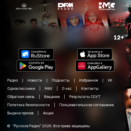
12+
Радио
Новости
Подкасты
Избранное
VK
Одноклассники
MAX
О нас
Контакты
Обратная связь
Вещание
Результаты СОУТ
Политика безопасности
Пользовательское соглашение
Выдача призов
Акции
©
"
Русское Радио
"
2026
.
Все права защищены