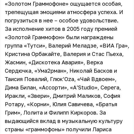
«Золотом Граммофоне» ощущается особая,
трепещущая эмоциями атмосфера успеха. И
погрузиться в нее – особое удовольствие.
За исполнение хитов в 2005 году премией
«Золотой Граммофон» были награждены
группа «Тутси», Валерий Меладзе, «ВИА Гра»,
Кристина Орбакайте, Валерия и Стас Пьеха,
Жасмин, «Дискотека Авария», Верка
Сердючка, «Ума2рман», Николай Басков и
Таисия Повалий, Глюк’Oza, «Чай Вдвоем»,
Дима Билан, «Ассорти», «А’Studio», Серега,
Иракли, «Звери», Дмитрий Маликов, София
Ротару, «Корни», Юлия Савичева, «Братья
Грим», Лолита и Филипп Киркоров. За
выдающийся вклад в музыкальную культуру
страны «граммофоны» получили Лариса