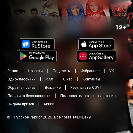
12+
Радио
Новости
Подкасты
Избранное
VK
Одноклассники
MAX
О нас
Контакты
Обратная связь
Вещание
Результаты СОУТ
Политика безопасности
Пользовательское соглашение
Выдача призов
Акции
©
"
Русское Радио
"
2026
.
Все права защищены