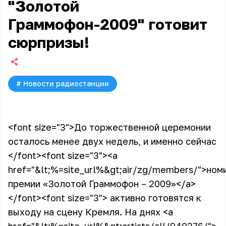
"Золотой
Граммофон-2009" готовит
сюрпризы!
#
Новости радиостанции
<font size="3">
До торжественной церемонии
осталось менее двух недель, и именно сейчас
</font>
<font size="3">
<a
href="&lt;%=site_url%&gt;air/zg/members/">
ном
премии «Золотой Граммофон – 2009»
</a>
</font>
<font size="3">
активно готовятся к
выходу на сцену Кремля. На днях
<a