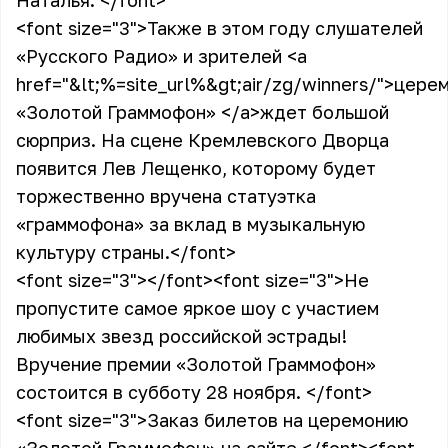
Наталья.
</font>
<font size="3">
Также в этом году слушателей
«Русского Радио» и зрителей
<a
href="&lt;%=site_url%&gt;air/zg/winners/">
церем
«Золотой Граммофон»
</a>
ждет большой
сюрприз. На сцене Кремлевского Дворца
появится Лев Лещенко, которому будет
торжественно вручена статуэтка
«граммофона» за вклад в музыкальную
культуру страны.
</font>
<font size="3">
</font>
<font size="3">
Не
пропустите самое яркое шоу с участием
любимых звезд российской эстрады!
Вручение премии «Золотой Граммофон»
состоится в субботу 28 ноября.
</font>
<font size="3">
Заказ билетов на церемонию