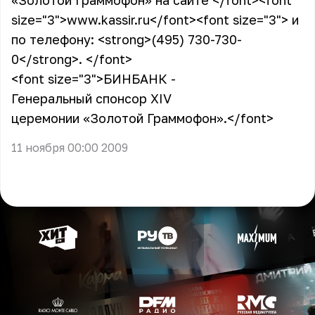
«Золотой Граммофон» на сайте
</font>
<font
size="3">
www.kassir.ru
</font>
<font size="3">
и
по телефону:
<strong>
(495) 730-730-
0
</strong>
.
</font>
<font size="3">
БИНБАНК -
Генеральный спонсор XIV
церемонии «Золотой Граммофон».
</font>
11 ноября 00:00 2009