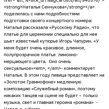
href="&lt;%=site_url%&gt;artists/all/940376/">
<strong>
Наталья Сенчукова
</strong>
</a>
поделилась с нами подробностями
подготовки своего концертного номера:
Наталья рассказала «Русскому Радио», что
платье для церемонии специально для нее
шьет известный кутюрье Игорь Чапурин. «У
меня будет очень красивое, длинное,
полупрозрачное платье лимонно-
мерцающего цвета. Оно очень
сексуальное»
<em>
,
</em>
- комментирует
Наталья. В этом году певица представляет на
«Золотом Граммофоне» медленную
композицию «Служебный роман», поэтому
никаких танцев на сцене не будет – только
музыка, свет и главная героина «романа» -