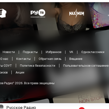
Новости
Подкасты
Избранное
VK
Одноклассники
О нас
Контакты
Обратная связь
Вещание
ты СОУТ
Политика безопасности
Пользовательское соглашение
ризов
Акции
ое Радио
"
2026
.
Все права защищены
Русское Радио