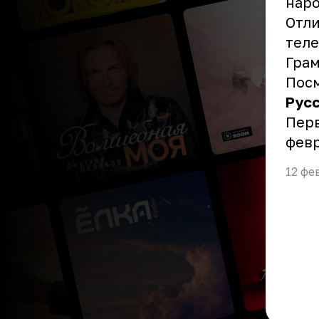
наро
Отли
теле
Гра
Посм
Рус
Перв
февр
12 фе