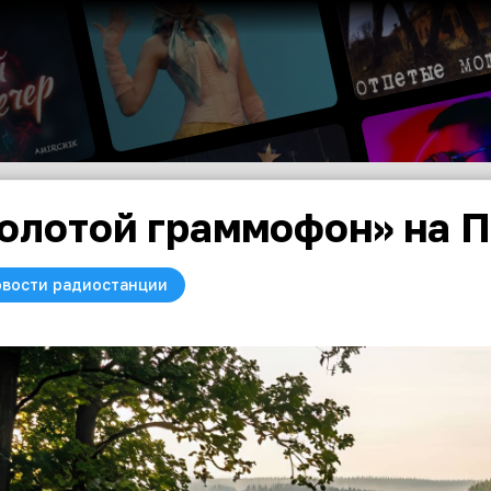
олотой граммофон» на П
вости радиостанции