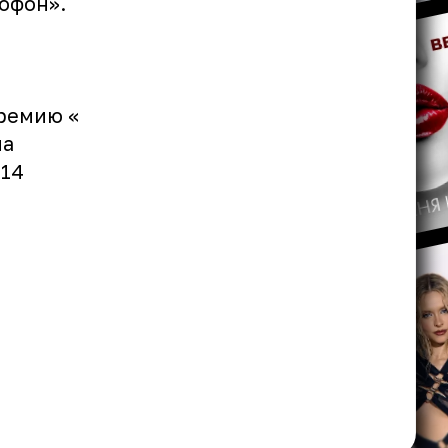
офон».
премию «
на
 14