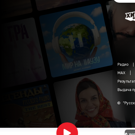
Радио
MAX
Результа
Выдача п
©
"
Русск