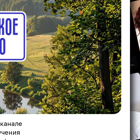
 канале
учения