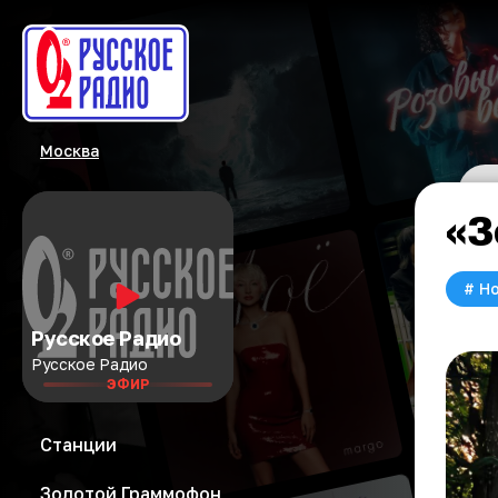
Москва
«З
#
Но
Русское Радио
Русское Радио
ЭФИР
Станции
Золотой Граммофон