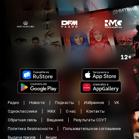
12+
Радио
Новости
Подкасты
Избранное
VK
Одноклассники
MAX
О нас
Контакты
Обратная связь
Вещание
Результаты СОУТ
Политика безопасности
Пользовательское соглашение
Выдача призов
Акции