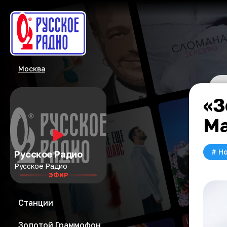
Москва
«З
Ма
#
Но
Русское Радио
Русское Радио
ЭФИР
Станции
Золотой Граммофон