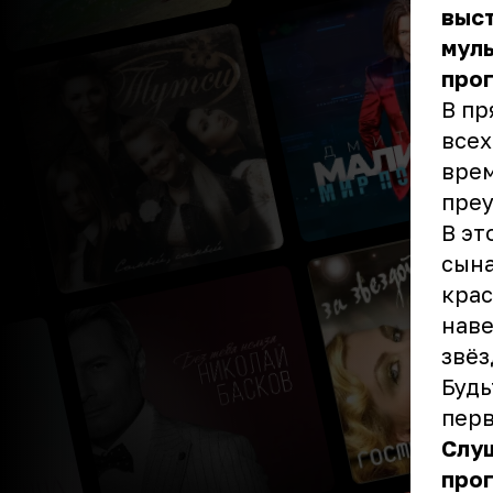
выс
муль
про
В пр
всех
врем
преу
В эт
сына
кра
наве
звёз
Будь
перв
Слу
про