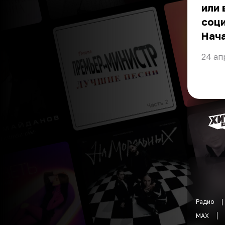
или 
соц
Нача
24 ап
Радио
MAX