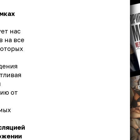
амках
ет нас
 на все
которых
дения
нтливая
м
нию от
амых
сляцией
ложении