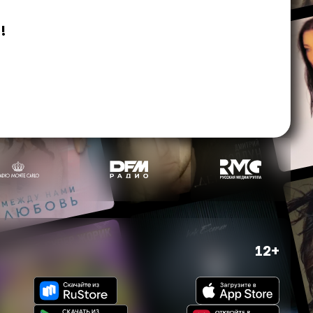
в
!
12+