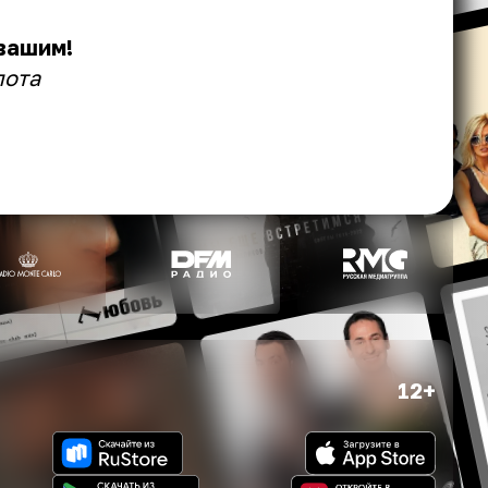
вашим!
лота
12+