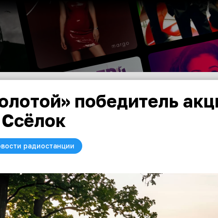
олотой» победитель акц
 Ссёлок
вости радиостанции