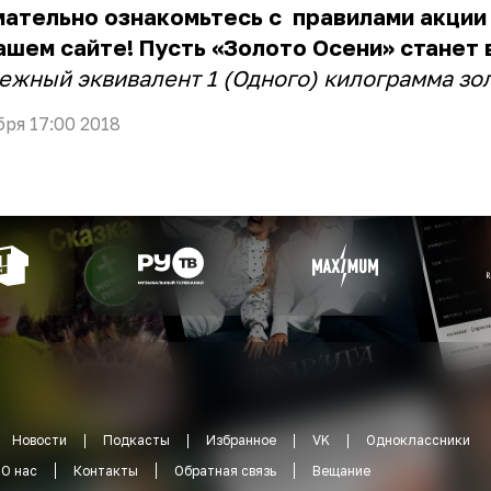
мательно ознакомьтесь с
правилами акции
ашем сайте! Пусть «Золото Осени» станет 
ежный эквивалент 1 (Одного) килограмма зо
бря 17:00 2018
Новости
Подкасты
Избранное
VK
Одноклассники
О нас
Контакты
Обратная связь
Вещание