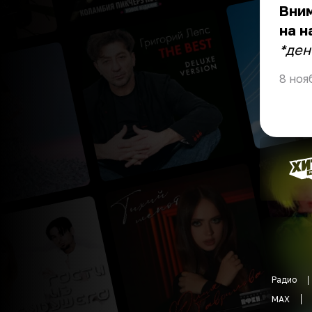
Вни
на н
*ден
8 ноя
Радио
MAX