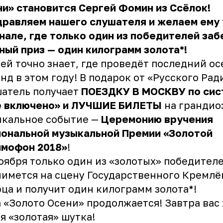
и» становится Сергей Фомин из Ссёлок!
дравляем нашего слушателя и желаем ему
нале, где только один из победителей заб
ный приз — один килограмм золота*!
ей точно знает, где проведёт последний о
нд в этом году! В подарок от «Русского Рад
атель получает
ПОЕЗДКУ В МОСКВУ по сис
ё включено» и ЛУЧШИЕ БИЛЕТЫ
на грандио
ыкальное событие —
Церемонию вручения
иональной музыкальной Премии «Золотой
ммофон 2018»
!
оября только один из «золотых» победител
имется на сцену Государственного Кремлё
ца и получит один килограмм золота*!
 «Золото Осени» продолжается! Завтра вас
я «золотая» шутка!