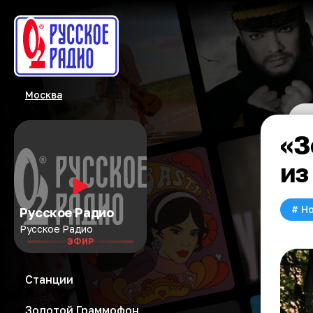
Москва
«З
из
#
Но
Русское Радио
Русское Радио
ЭФИР
Станции
Золотой Граммофон