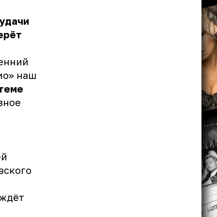
 удачи
ерёт
сенний
ио» наш
теме
зное
ей
вского
 ждёт