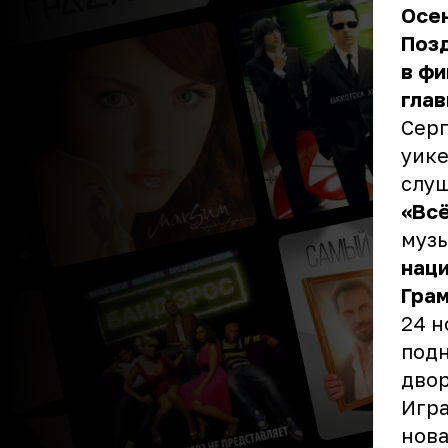
Осен
Поз
в фи
глав
Серг
уике
слуш
«Вс
муз
нац
Гра
24 н
подн
двор
Игра
нова