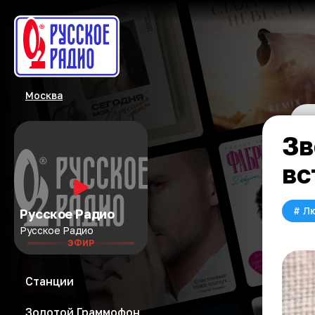
Москва
Зв
вс
#
Л
Русское Радио
Русское Радио
ЭФИР
Станции
Золотой Граммофон