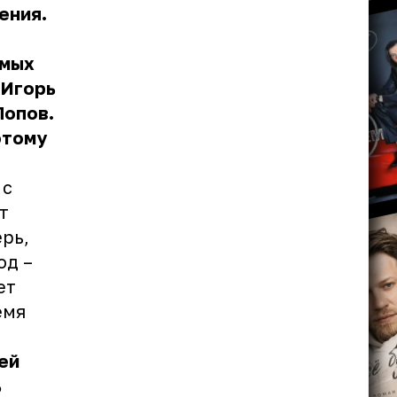
ения.
имых
 Игорь
Попов.
отому
 с
т
рь,
од –
ет
емя
ей
ь