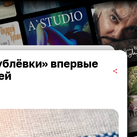
ублёвки» впервые
ей