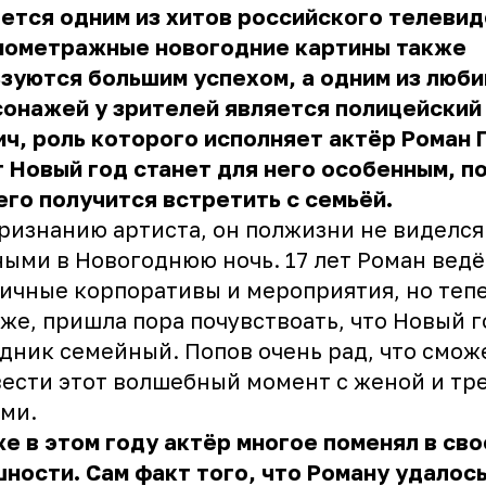
ется одним из хитов российского телевид
нометражные новогодние картины также
зуются большим успехом, а одним из люб
онажей у зрителей является полицейский
ч, роль которого исполняет актёр Роман 
 Новый год станет для него особенным, п
его получится встретить с семьёй.
ризнанию артиста, он полжизни не виделся
ыми в Новогоднюю ночь. 17 лет Роман ведё
ичные корпоративы и мероприятия, но тепе
же, пришла пора почувствоать, что Новый г
дник семейный. Попов очень рад, что смож
ести этот волшебный момент с женой и тр
ми.
е в этом году актёр многое поменял в сво
ности. Сам факт того, что Роману удалос