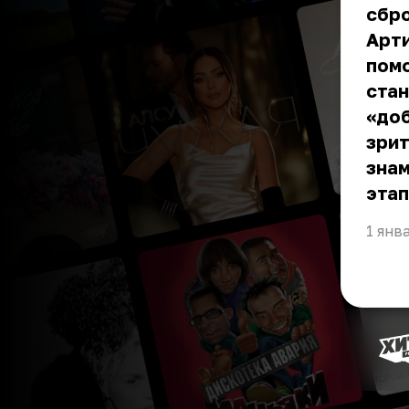
сбро
Арти
помо
стан
«доб
зрит
знам
этап
1 янв