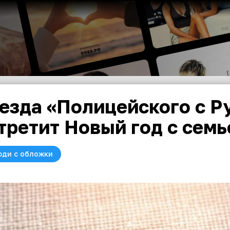
езда «Полицейского с Р
третит Новый год с семь
юди с обложки