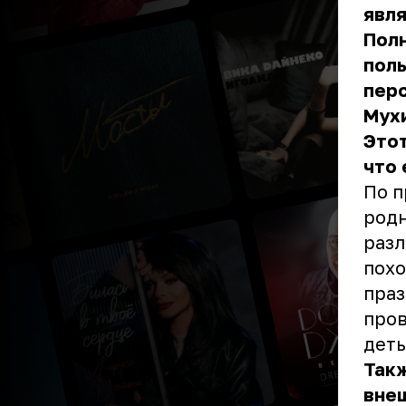
явля
Пол
поль
перс
Мухи
Этот
что 
По п
родн
разл
похо
праз
пров
деть
Такж
внеш