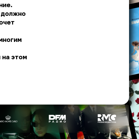
ние.
и должно
хочет
 многим
 на этом