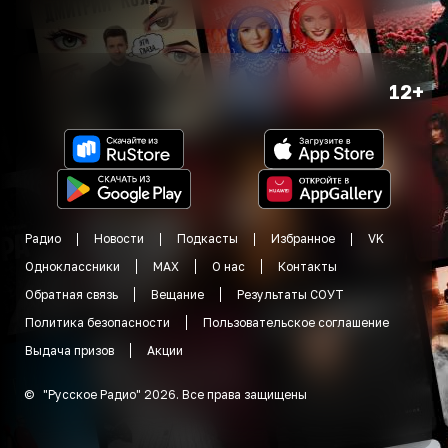
12+
Радио
Новости
Подкасты
Избранное
VK
Одноклассники
MAX
О нас
Контакты
Обратная связь
Вещание
Результаты СОУТ
Политика безопасности
Пользовательское соглашение
Выдача призов
Акции
©
"
Русское Радио
"
2026
.
Все права защищены